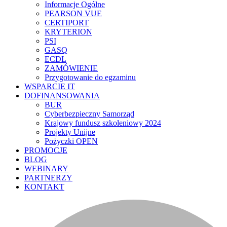
Informacje Ogólne
PEARSON VUE
CERTIPORT
KRYTERION
PSI
GASQ
ECDL
ZAMÓWIENIE
Przygotowanie do egzaminu
WSPARCIE IT
DOFINANSOWANIA
BUR
Cyberbezpieczny Samorząd
Krajowy fundusz szkoleniowy 2024
Projekty Unijne
Pożyczki OPEN
PROMOCJE
BLOG
WEBINARY
PARTNERZY
KONTAKT