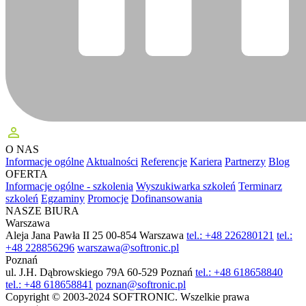
perm_identity
O NAS
Informacje ogólne
Aktualności
Referencje
Kariera
Partnerzy
Blog
OFERTA
Informacje ogólne - szkolenia
Wyszukiwarka szkoleń
Terminarz
szkoleń
Egzaminy
Promocje
Dofinansowania
NASZE BIURA
Warszawa
Aleja Jana Pawła II 25
00-854 Warszawa
tel.: +48 226280121
tel.:
+48 228856296
warszawa@softronic.pl
Poznań
ul. J.H. Dąbrowskiego 79A
60-529 Poznań
tel.: +48 618658840
tel.: +48 618658841
poznan@softronic.pl
Copyright © 2003-2024 SOFTRONIC. Wszelkie prawa