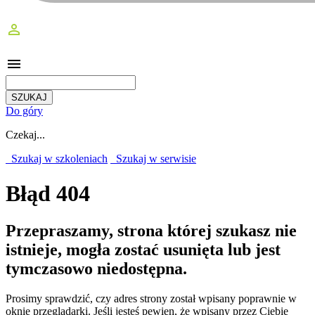
perm_identity
menu
Do góry
Czekaj...
Szukaj w szkoleniach
Szukaj w serwisie
Błąd 404
Przepraszamy, strona której szukasz nie
istnieje, mogła zostać usunięta lub jest
tymczasowo niedostępna.
Prosimy sprawdzić, czy adres strony został wpisany poprawnie w
oknie przeglądarki. Jeśli jesteś pewien, że wpisany przez Ciebie