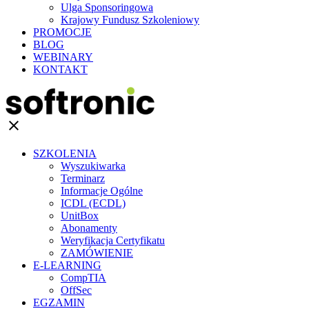
Ulga Sponsoringowa
Krajowy Fundusz Szkoleniowy
PROMOCJE
BLOG
WEBINARY
KONTAKT
clear
SZKOLENIA
Wyszukiwarka
Terminarz
Informacje Ogólne
ICDL (ECDL)
UnitBox
Abonamenty
Weryfikacja Certyfikatu
ZAMÓWIENIE
E-LEARNING
CompTIA
OffSec
EGZAMIN