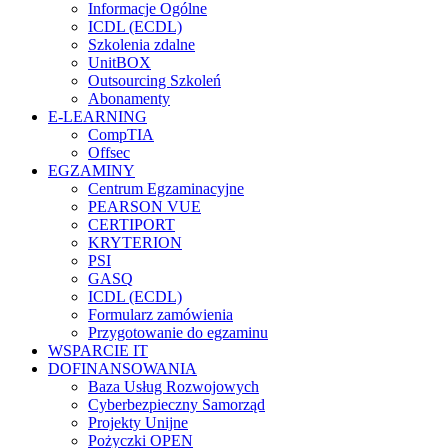
Informacje Ogólne
ICDL (ECDL)
Szkolenia zdalne
UnitBOX
Outsourcing Szkoleń
Abonamenty
E-LEARNING
CompTIA
Offsec
EGZAMINY
Centrum Egzaminacyjne
PEARSON VUE
CERTIPORT
KRYTERION
PSI
GASQ
ICDL (ECDL)
Formularz zamówienia
Przygotowanie do egzaminu
WSPARCIE IT
DOFINANSOWANIA
Baza Usług Rozwojowych
Cyberbezpieczny Samorząd
Projekty Unijne
Pożyczki OPEN