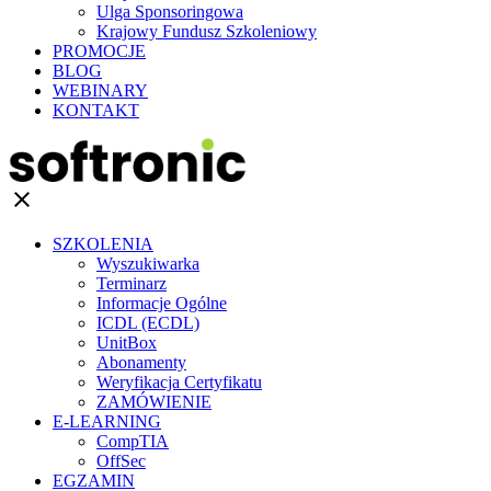
Ulga Sponsoringowa
Krajowy Fundusz Szkoleniowy
PROMOCJE
BLOG
WEBINARY
KONTAKT
clear
SZKOLENIA
Wyszukiwarka
Terminarz
Informacje Ogólne
ICDL (ECDL)
UnitBox
Abonamenty
Weryfikacja Certyfikatu
ZAMÓWIENIE
E-LEARNING
CompTIA
OffSec
EGZAMIN