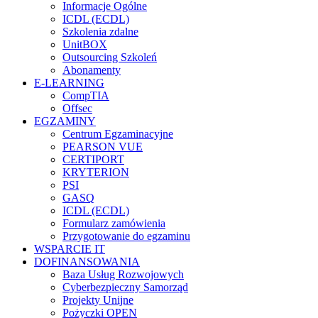
Informacje Ogólne
ICDL (ECDL)
Szkolenia zdalne
UnitBOX
Outsourcing Szkoleń
Abonamenty
E-LEARNING
CompTIA
Offsec
EGZAMINY
Centrum Egzaminacyjne
PEARSON VUE
CERTIPORT
KRYTERION
PSI
GASQ
ICDL (ECDL)
Formularz zamówienia
Przygotowanie do egzaminu
WSPARCIE IT
DOFINANSOWANIA
Baza Usług Rozwojowych
Cyberbezpieczny Samorząd
Projekty Unijne
Pożyczki OPEN