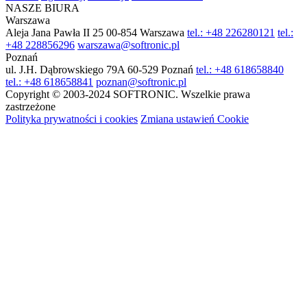
NASZE BIURA
Warszawa
Aleja Jana Pawła II 25
00-854 Warszawa
tel.: +48 226280121
tel.:
+48 228856296
warszawa@softronic.pl
Poznań
ul. J.H. Dąbrowskiego 79A
60-529 Poznań
tel.: +48 618658840
tel.: +48 618658841
poznan@softronic.pl
Copyright © 2003-2024 SOFTRONIC. Wszelkie prawa
zastrzeżone
Polityka prywatności i cookies
Zmiana ustawień Cookie