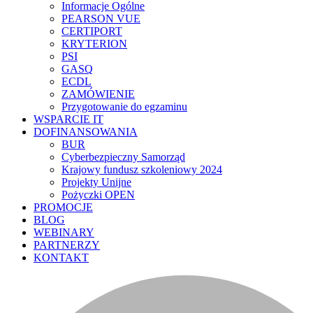
Informacje Ogólne
PEARSON VUE
CERTIPORT
KRYTERION
PSI
GASQ
ECDL
ZAMÓWIENIE
Przygotowanie do egzaminu
WSPARCIE IT
DOFINANSOWANIA
BUR
Cyberbezpieczny Samorząd
Krajowy fundusz szkoleniowy 2024
Projekty Unijne
Pożyczki OPEN
PROMOCJE
BLOG
WEBINARY
PARTNERZY
KONTAKT