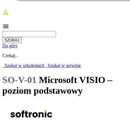
perm_identity
menu
Do góry
Czekaj...
Szukaj w szkoleniach
Szukaj w serwisie
SO-V-01
Microsoft VISIO –
poziom podstawowy