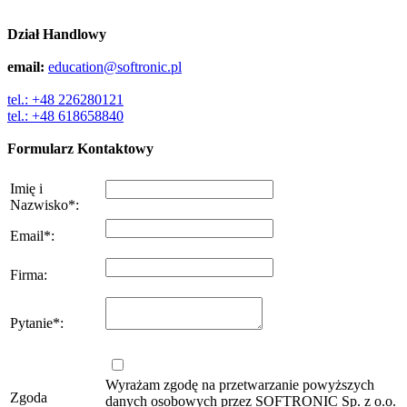
Dział Handlowy
email:
education@softronic.pl
tel.: +48 226280121
tel.: +48 618658840
Formularz Kontaktowy
Imię i
Nazwisko
*
:
Email
*
:
Firma
:
Pytanie
*
:
Wyrażam zgodę na przetwarzanie powyższych
Zgoda
danych osobowych przez SOFTRONIC Sp. z o.o.