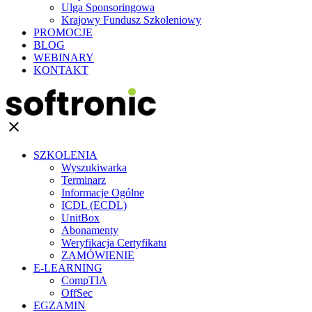
Ulga Sponsoringowa
Krajowy Fundusz Szkoleniowy
PROMOCJE
BLOG
WEBINARY
KONTAKT
clear
SZKOLENIA
Wyszukiwarka
Terminarz
Informacje Ogólne
ICDL (ECDL)
UnitBox
Abonamenty
Weryfikacja Certyfikatu
ZAMÓWIENIE
E-LEARNING
CompTIA
OffSec
EGZAMIN