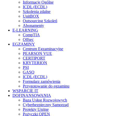
Informacje Ogólne
ICDL (ECDL)
Szkolenia zdalne
UnitBOX
Outsourcing Szkoleń
Abonamenty
E-LEARNING
CompTIA
Offsec
EGZAMINY
Centrum Egzaminacyjne
PEARSON VUE
CERTIPORT
KRYTERION
PSI
GASQ
ICDL (ECDL)
Formularz zamówienia
Przygotowanie do egzaminu
WSPARCIE IT
DOFINANSOWANIA
Baza Usług Rozwojowych
Cyberbezpieczny Samorząd
Projekty Unijne
Pożyczki OPEN