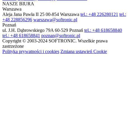
NASZE BIURA
Warszawa
Aleja Jana Pawła II 25
00-854 Warszawa
tel.: +48 226280121
tel.:
+48 228856296
warszawa@softronic.pl
Poznań
ul. J.H. Dąbrowskiego 79A
60-529 Poznań
tel.: +48 618658840
tel.: +48 618658841
poznan@softronic.pl
Copyright © 2003-2024 SOFTRONIC. Wszelkie prawa
zastrzeżone
Polityka prywatności i cookies
Zmiana ustawień Cookie