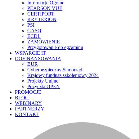
Informacje Ogólne
PEARSON VUE
CERTIPORT
KRYTERION
PSI
GASQ
ECDL
ZAMÓWIENIE
Przygotowanie do egzaminu
WSPARCIE IT
DOFINANSOWANIA
BUR
Cyberbezpieczny Samorząd
Krajowy fundusz szkoleniowy 2024
Projekty Unijne
Pożyczki OPEN
PROMOCJE
BLOG
WEBINARY
PARTNERZY
KONTAKT