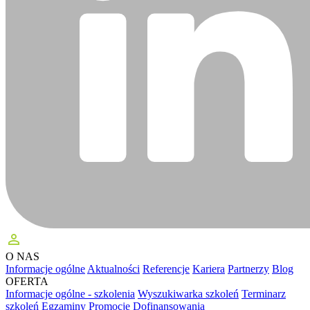
perm_identity
O NAS
Informacje ogólne
Aktualności
Referencje
Kariera
Partnerzy
Blog
OFERTA
Informacje ogólne - szkolenia
Wyszukiwarka szkoleń
Terminarz
szkoleń
Egzaminy
Promocje
Dofinansowania