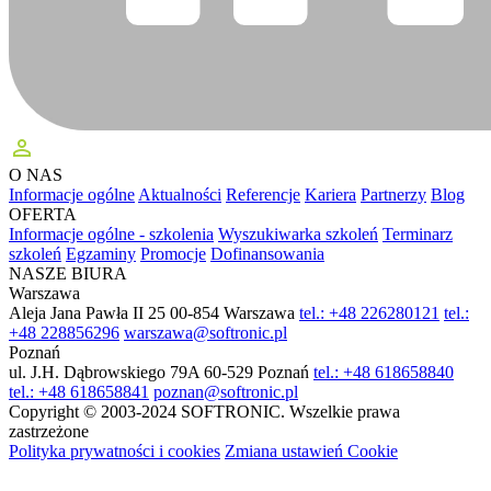
perm_identity
O NAS
Informacje ogólne
Aktualności
Referencje
Kariera
Partnerzy
Blog
OFERTA
Informacje ogólne - szkolenia
Wyszukiwarka szkoleń
Terminarz
szkoleń
Egzaminy
Promocje
Dofinansowania
NASZE BIURA
Warszawa
Aleja Jana Pawła II 25
00-854 Warszawa
tel.: +48 226280121
tel.:
+48 228856296
warszawa@softronic.pl
Poznań
ul. J.H. Dąbrowskiego 79A
60-529 Poznań
tel.: +48 618658840
tel.: +48 618658841
poznan@softronic.pl
Copyright © 2003-2024 SOFTRONIC. Wszelkie prawa
zastrzeżone
Polityka prywatności i cookies
Zmiana ustawień Cookie