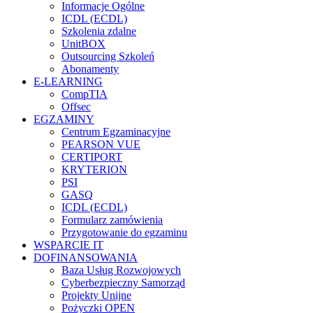
Informacje Ogólne
ICDL (ECDL)
Szkolenia zdalne
UnitBOX
Outsourcing Szkoleń
Abonamenty
E-LEARNING
CompTIA
Offsec
EGZAMINY
Centrum Egzaminacyjne
PEARSON VUE
CERTIPORT
KRYTERION
PSI
GASQ
ICDL (ECDL)
Formularz zamówienia
Przygotowanie do egzaminu
WSPARCIE IT
DOFINANSOWANIA
Baza Usług Rozwojowych
Cyberbezpieczny Samorząd
Projekty Unijne
Pożyczki OPEN