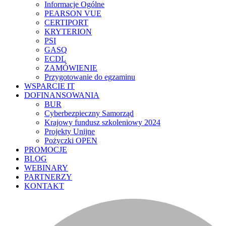
Informacje Ogólne
PEARSON VUE
CERTIPORT
KRYTERION
PSI
GASQ
ECDL
ZAMÓWIENIE
Przygotowanie do egzaminu
WSPARCIE IT
DOFINANSOWANIA
BUR
Cyberbezpieczny Samorząd
Krajowy fundusz szkoleniowy 2024
Projekty Unijne
Pożyczki OPEN
PROMOCJE
BLOG
WEBINARY
PARTNERZY
KONTAKT