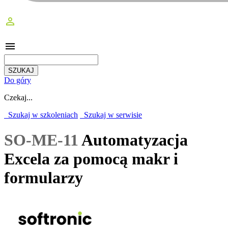
perm_identity
menu
Do góry
Czekaj...
Szukaj w szkoleniach
Szukaj w serwisie
SO-ME-11
Automatyzacja
Excela za pomocą makr i
formularzy