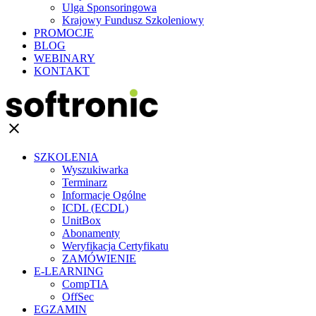
Ulga Sponsoringowa
Krajowy Fundusz Szkoleniowy
PROMOCJE
BLOG
WEBINARY
KONTAKT
clear
SZKOLENIA
Wyszukiwarka
Terminarz
Informacje Ogólne
ICDL (ECDL)
UnitBox
Abonamenty
Weryfikacja Certyfikatu
ZAMÓWIENIE
E-LEARNING
CompTIA
OffSec
EGZAMIN