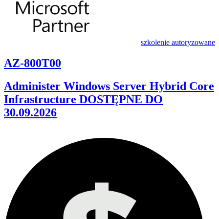
szkolenie autoryzowane
AZ-800T00
Administer Windows Server Hybrid Core
Infrastructure DOSTĘPNE DO
30.09.2026