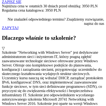
ZAPISZ SIĘ
Najniższa cena w ostatnich 30 dniach przed obniżką: 3950 PLN
Regularna cena katalogowa: 3950 PLN
Nie znalazłeś odpowiedniego terminu? Znajdziemy rozwiązanie,
napisz do nas
ZAPYTAJ
Dlaczego właśnie to szkolenie?
▽
Szkolenie "Networking with Windows Server" jest dedykowane
administratorom sieci i inżynierom IT, którzy pragną zgłębić
zaawansowane technologie sieciowe oferowane przez Windows
Server. Oferuje ono kompleksowe podejście do planowania,
konfiguracji i zarządzania sieciami, przygotowując uczestników do
skutecznego kształtowania wydajnych struktur sieciowych.
Uczestnicy kursu nauczą się wdrażać DHCP, zarządzać protokołem
IPv6, konfigurować DNS, oraz implementować zaawansowane
funkcje sieciowe, w tym sieci definiowane programowo (SDN), co
przyczyni się do zwiększenia efektywności i bezpieczeństwa
infrastruktury IT. Szkolenie jest odpowiednikiem wycofanego
autoryzowanego szkolenia Microsoft 20741 Networking with
Windows Server 2016. Szkolenie jest oparte na wersji Windows