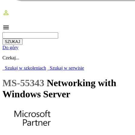
perm_identity
menu
Do góry
Czekaj...
Szukaj w szkoleniach
Szukaj w serwisie
MS-55343
Networking with
Windows Server