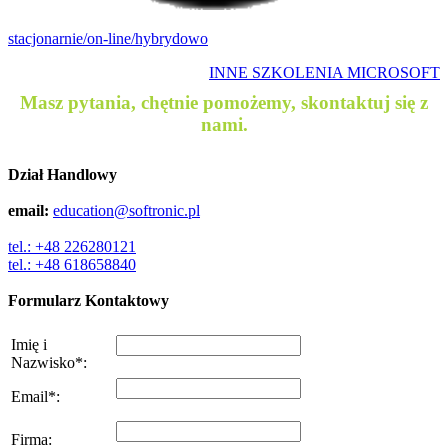
stacjonarnie/on-line/hybrydowo
INNE SZKOLENIA MICROSOFT
Masz pytania, chętnie pomożemy, skontaktuj się z
nami.
Dział Handlowy
email:
education@softronic.pl
tel.: +48 226280121
tel.: +48 618658840
Formularz Kontaktowy
Imię i
Nazwisko
*
:
Email
*
:
Firma
: