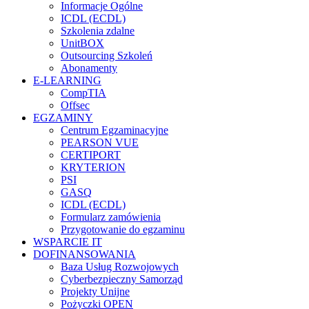
Informacje Ogólne
ICDL (ECDL)
Szkolenia zdalne
UnitBOX
Outsourcing Szkoleń
Abonamenty
E-LEARNING
CompTIA
Offsec
EGZAMINY
Centrum Egzaminacyjne
PEARSON VUE
CERTIPORT
KRYTERION
PSI
GASQ
ICDL (ECDL)
Formularz zamówienia
Przygotowanie do egzaminu
WSPARCIE IT
DOFINANSOWANIA
Baza Usług Rozwojowych
Cyberbezpieczny Samorząd
Projekty Unijne
Pożyczki OPEN