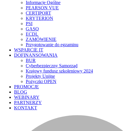
Informacje Ogólne
PEARSON VUE
CERTIPORT
KRYTERION
PSI
GASQ
ECDL
ZAMÓWIENIE
Przygotowanie do egzaminu
WSPARCIE IT
DOFINANSOWANIA
BUR
Cyberbezpieczny Samorząd
Krajowy fundusz szkoleniowy 2024
Projekty Unijne
Pożyczki OPEN
PROMOCJE
BLOG
WEBINARY
PARTNERZY
KONTAKT