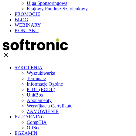
Ulga Sponsoringowa
Krajowy Fundusz Szkoleniowy
PROMOCJE
BLOG
WEBINARY
KONTAKT
clear
SZKOLENIA
Wyszukiwarka
Terminarz
Informacje Ogólne
ICDL (ECDL)
UnitBox
Abonamenty
Weryfikacja Certyfikatu
ZAMÓWIENIE
E-LEARNING
CompTIA
OffSec
EGZAMIN