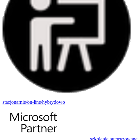
stacjonarnie/on-line/hybrydowo
szkolenie autoryzowane