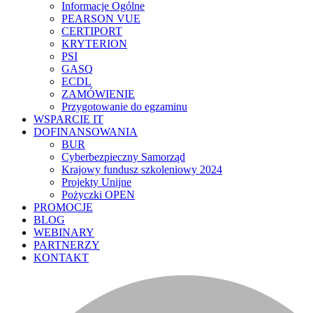
Informacje Ogólne
PEARSON VUE
CERTIPORT
KRYTERION
PSI
GASQ
ECDL
ZAMÓWIENIE
Przygotowanie do egzaminu
WSPARCIE IT
DOFINANSOWANIA
BUR
Cyberbezpieczny Samorząd
Krajowy fundusz szkoleniowy 2024
Projekty Unijne
Pożyczki OPEN
PROMOCJE
BLOG
WEBINARY
PARTNERZY
KONTAKT