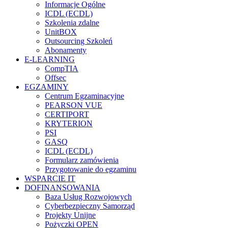
Informacje Ogólne
ICDL (ECDL)
Szkolenia zdalne
UnitBOX
Outsourcing Szkoleń
Abonamenty
E-LEARNING
CompTIA
Offsec
EGZAMINY
Centrum Egzaminacyjne
PEARSON VUE
CERTIPORT
KRYTERION
PSI
GASQ
ICDL (ECDL)
Formularz zamówienia
Przygotowanie do egzaminu
WSPARCIE IT
DOFINANSOWANIA
Baza Usług Rozwojowych
Cyberbezpieczny Samorząd
Projekty Unijne
Pożyczki OPEN