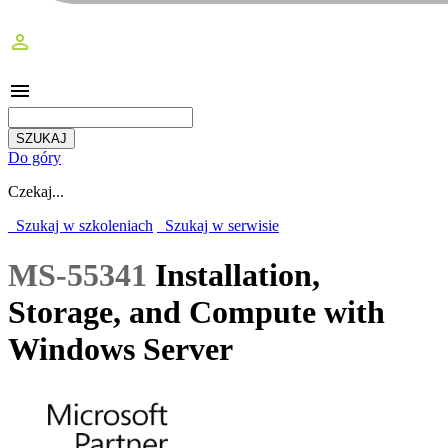
perm_identity
menu
Do góry
Czekaj...
Szukaj w szkoleniach
Szukaj w serwisie
MS-55341
Installation,
Storage, and Compute with
Windows Server