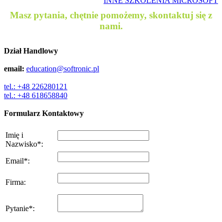
INNE SZKOLENIA MICROSOFT
Masz pytania, chętnie pomożemy, skontaktuj się z
nami.
Dział Handlowy
email:
education@softronic.pl
tel.: +48 226280121
tel.: +48 618658840
Formularz Kontaktowy
Imię i
Nazwisko
*
:
Email
*
:
Firma
:
Pytanie
*
: