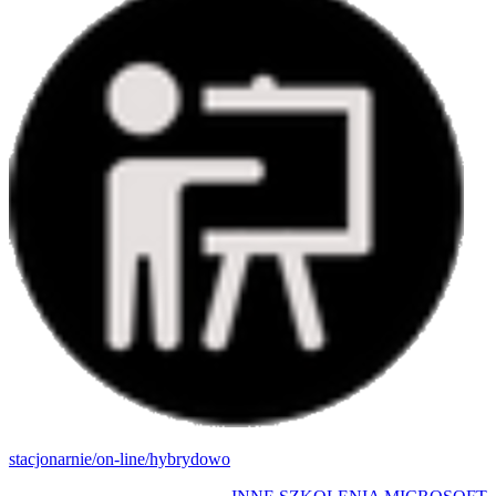
stacjonarnie/on-line/hybrydowo