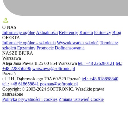
perm_identity
O NAS
Informacje ogólne
Aktualności
Referencje
Kariera
Partnerzy
Blog
OFERTA
Informacje ogólne - szkolenia
Wyszukiwarka szkoleń
Terminarz
szkoleń
Egzaminy
Promocje
Dofinansowania
NASZE BIURA
Warszawa
Aleja Jana Pawła II 25
00-854 Warszawa
tel.: +48 226280121
tel.:
+48 228856296
warszawa@softronic.pl
Poznań
ul. J.H. Dąbrowskiego 79A
60-529 Poznań
tel.: +48 618658840
tel.: +48 618658841
poznan@softronic.pl
Copyright © 2003-2024 SOFTRONIC. Wszelkie prawa
zastrzeżone
Polityka prywatności i cookies
Zmiana ustawień Cookie