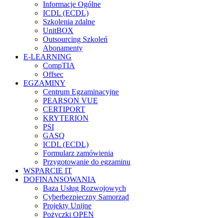
Informacje Ogólne
ICDL (ECDL)
Szkolenia zdalne
UnitBOX
Outsourcing Szkoleń
Abonamenty
E-LEARNING
CompTIA
Offsec
EGZAMINY
Centrum Egzaminacyjne
PEARSON VUE
CERTIPORT
KRYTERION
PSI
GASQ
ICDL (ECDL)
Formularz zamówienia
Przygotowanie do egzaminu
WSPARCIE IT
DOFINANSOWANIA
Baza Usług Rozwojowych
Cyberbezpieczny Samorząd
Projekty Unijne
Pożyczki OPEN