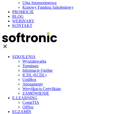
Ulga Sponsoringowa
Krajowy Fundusz Szkoleniowy
PROMOCJE
BLOG
WEBINARY
KONTAKT
clear
SZKOLENIA
Wyszukiwarka
Terminarz
Informacje Ogólne
ICDL (ECDL)
UnitBox
Abonamenty
Weryfikacja Certyfikatu
ZAMÓWIENIE
E-LEARNING
CompTIA
OffSec
EGZAMIN