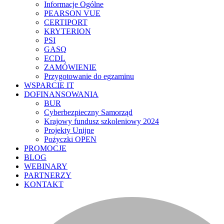
Informacje Ogólne
PEARSON VUE
CERTIPORT
KRYTERION
PSI
GASQ
ECDL
ZAMÓWIENIE
Przygotowanie do egzaminu
WSPARCIE IT
DOFINANSOWANIA
BUR
Cyberbezpieczny Samorząd
Krajowy fundusz szkoleniowy 2024
Projekty Unijne
Pożyczki OPEN
PROMOCJE
BLOG
WEBINARY
PARTNERZY
KONTAKT