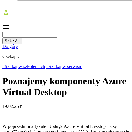
perm_identity
menu
Do góry
Czekaj...
Szukaj w szkoleniach
Szukaj w serwisie
Poznajemy komponenty Azure
Virtual Desktop
19.02.25 r.
W poprzednim artykule „Usługa Azure Virtual Desktop – czy
warto?” omówiliśmy korzyści płynące z AVD. Teraz przyjrzymy się