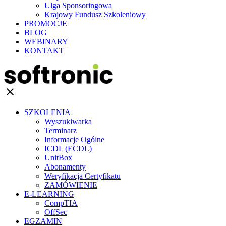
Ulga Sponsoringowa
Krajowy Fundusz Szkoleniowy
PROMOCJE
BLOG
WEBINARY
KONTAKT
clear
SZKOLENIA
Wyszukiwarka
Terminarz
Informacje Ogólne
ICDL (ECDL)
UnitBox
Abonamenty
Weryfikacja Certyfikatu
ZAMÓWIENIE
E-LEARNING
CompTIA
OffSec
EGZAMIN