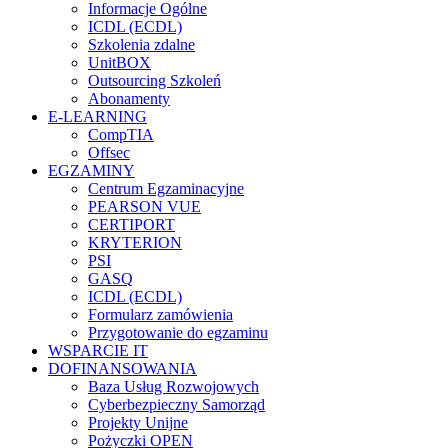
Informacje Ogólne
ICDL (ECDL)
Szkolenia zdalne
UnitBOX
Outsourcing Szkoleń
Abonamenty
E-LEARNING
CompTIA
Offsec
EGZAMINY
Centrum Egzaminacyjne
PEARSON VUE
CERTIPORT
KRYTERION
PSI
GASQ
ICDL (ECDL)
Formularz zamówienia
Przygotowanie do egzaminu
WSPARCIE IT
DOFINANSOWANIA
Baza Usług Rozwojowych
Cyberbezpieczny Samorząd
Projekty Unijne
Pożyczki OPEN