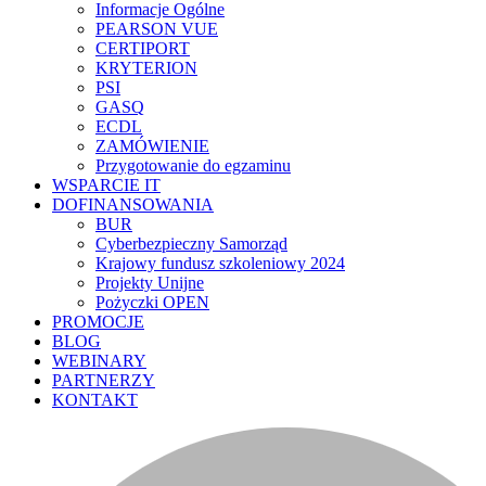
Informacje Ogólne
PEARSON VUE
CERTIPORT
KRYTERION
PSI
GASQ
ECDL
ZAMÓWIENIE
Przygotowanie do egzaminu
WSPARCIE IT
DOFINANSOWANIA
BUR
Cyberbezpieczny Samorząd
Krajowy fundusz szkoleniowy 2024
Projekty Unijne
Pożyczki OPEN
PROMOCJE
BLOG
WEBINARY
PARTNERZY
KONTAKT