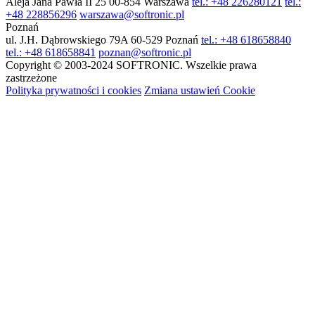
Aleja Jana Pawła II 25
00-854 Warszawa
tel.: +48 226280121
tel.:
+48 228856296
warszawa@softronic.pl
Poznań
ul. J.H. Dąbrowskiego 79A
60-529 Poznań
tel.: +48 618658840
tel.: +48 618658841
poznan@softronic.pl
Copyright © 2003-2024 SOFTRONIC. Wszelkie prawa
zastrzeżone
Polityka prywatności i cookies
Zmiana ustawień Cookie