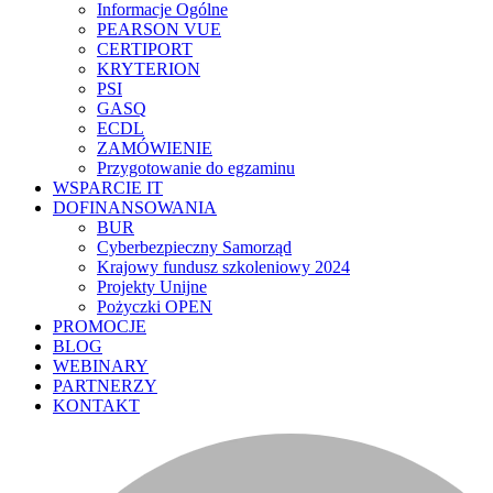
Informacje Ogólne
PEARSON VUE
CERTIPORT
KRYTERION
PSI
GASQ
ECDL
ZAMÓWIENIE
Przygotowanie do egzaminu
WSPARCIE IT
DOFINANSOWANIA
BUR
Cyberbezpieczny Samorząd
Krajowy fundusz szkoleniowy 2024
Projekty Unijne
Pożyczki OPEN
PROMOCJE
BLOG
WEBINARY
PARTNERZY
KONTAKT