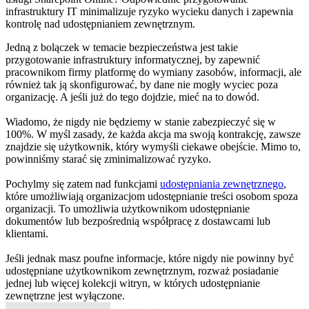
infrastruktury IT minimalizuje ryzyko wycieku danych i zapewnia
kontrolę nad udostępnianiem zewnętrznym.
Jedną z bolączek w temacie bezpieczeństwa jest takie
przygotowanie infrastruktury informatycznej, by zapewnić
pracownikom firmy platformę do wymiany zasobów, informacji, ale
również tak ją skonfigurować, by dane nie mogły wyciec poza
organizację. A jeśli już do tego dojdzie, mieć na to dowód.
Wiadomo, że nigdy nie będziemy w stanie zabezpieczyć się w
100%. W myśl zasady, że każda akcja ma swoją kontrakcję, zawsze
znajdzie się użytkownik, który wymyśli ciekawe obejście. Mimo to,
powinniśmy starać się zminimalizować ryzyko.
Pochylmy się zatem nad funkcjami
udostępniania zewnętrznego
,
które umożliwiają organizacjom udostępnianie treści osobom spoza
organizacji. To umożliwia użytkownikom udostępnianie
dokumentów lub bezpośrednią współpracę z dostawcami lub
klientami.
Jeśli jednak masz poufne informacje, które nigdy nie powinny być
udostępniane użytkownikom zewnętrznym, rozważ posiadanie
jednej lub więcej kolekcji witryn, w których udostępnianie
zewnętrzne jest wyłączone.