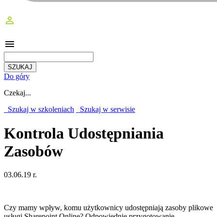
perm_identity
menu
Do góry
Czekaj...
Szukaj w szkoleniach
Szukaj w serwisie
Kontrola Udostępniania
Zasobów
03.06.19 r.
Czy mamy wpływ, komu użytkownicy udostępniają zasoby plikowe
usługi Sharepoint Online? Odpowiednie przygotowanie