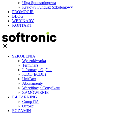
Ulga Sponsoringowa
Krajowy Fundusz Szkoleniowy
PROMOCJE
BLOG
WEBINARY
KONTAKT
clear
SZKOLENIA
Wyszukiwarka
Terminarz
Informacje Ogólne
ICDL (ECDL)
UnitBox
Abonamenty
Weryfikacja Certyfikatu
ZAMÓWIENIE
E-LEARNING
CompTIA
OffSec
EGZAMIN