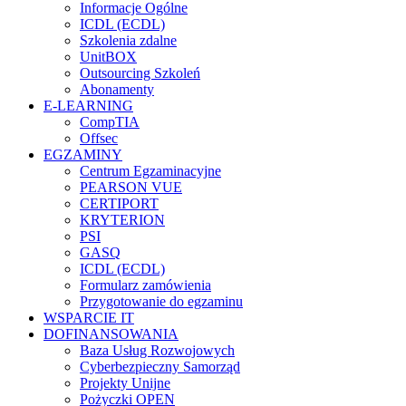
Informacje Ogólne
ICDL (ECDL)
Szkolenia zdalne
UnitBOX
Outsourcing Szkoleń
Abonamenty
E-LEARNING
CompTIA
Offsec
EGZAMINY
Centrum Egzaminacyjne
PEARSON VUE
CERTIPORT
KRYTERION
PSI
GASQ
ICDL (ECDL)
Formularz zamówienia
Przygotowanie do egzaminu
WSPARCIE IT
DOFINANSOWANIA
Baza Usług Rozwojowych
Cyberbezpieczny Samorząd
Projekty Unijne
Pożyczki OPEN