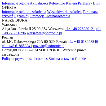
Informacje ogólne
Aktualności
Referencje
Kariera
Partnerzy
Blog
OFERTA
Informacje ogólne - szkolenia
Wyszukiwarka szkoleń
Terminarz
szkoleń
Egzaminy
Promocje
Dofinansowania
NASZE BIURA
Warszawa
Aleja Jana Pawła II 25
00-854 Warszawa
tel.: +48 226280121
tel.:
+48 228856296
warszawa@softronic.pl
Poznań
ul. J.H. Dąbrowskiego 79A
60-529 Poznań
tel.: +48 618658840
tel.: +48 618658841
poznan@softronic.pl
Copyright © 2003-2024 SOFTRONIC. Wszelkie prawa
zastrzeżone
Polityka prywatności i cookies
Zmiana ustawień Cookie