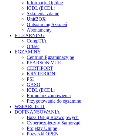
Informacje Ogólne
ICDL (ECDL)
Szkolenia zdalne
UnitBOX
Outsourcing Szkoleń
Abonamenty
E-LEARNING
CompTIA
Offsec
EGZAMINY
Centrum Egzaminacyjne
PEARSON VUE
CERTIPORT
KRYTERION
PSI
GASQ
ICDL (ECDL)
Formularz zamówienia
Przygotowanie do egzaminu
WSPARCIE IT
DOFINANSOWANIA
Baza Usług Rozwojowych
Cyberbezpieczny Samorząd
Projekty Unijne
Pożyczki OPEN