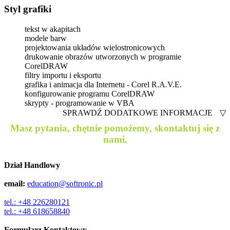
Styl grafiki
tekst w akapitach
modele barw
projektowania układów wielostronicowych
drukowanie obrazów utworzonych w programie
CorelDRAW
filtry importu i eksportu
grafika i animacja dla Internetu - Corel R.A.V.E.
konfigurowanie programu CorelDRAW
skrypty - programowanie w VBA
SPRAWDŹ DODATKOWE INFORMACJE
▽
Masz pytania, chętnie pomożemy, skontaktuj się z
nami.
Dział Handlowy
email:
education@softronic.pl
tel.: +48 226280121
tel.: +48 618658840
Formularz Kontaktowy