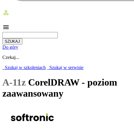
perm_identity
menu
Do góry
Czekaj...
Szukaj w szkoleniach
Szukaj w serwisie
A-11z
CorelDRAW - poziom
zaawansowany