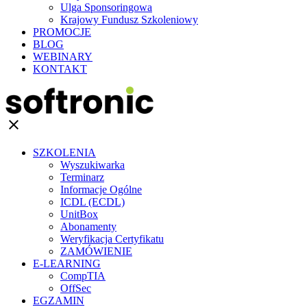
Ulga Sponsoringowa
Krajowy Fundusz Szkoleniowy
PROMOCJE
BLOG
WEBINARY
KONTAKT
clear
SZKOLENIA
Wyszukiwarka
Terminarz
Informacje Ogólne
ICDL (ECDL)
UnitBox
Abonamenty
Weryfikacja Certyfikatu
ZAMÓWIENIE
E-LEARNING
CompTIA
OffSec
EGZAMIN