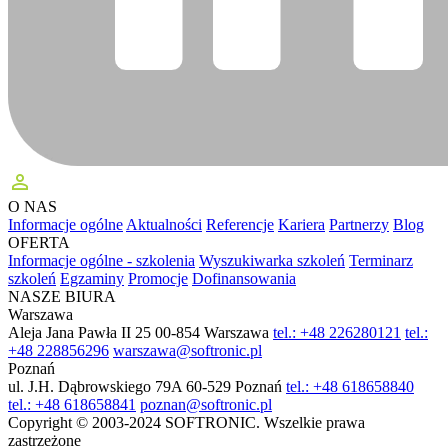
perm_identity
O NAS
Informacje ogólne
Aktualności
Referencje
Kariera
Partnerzy
Blog
OFERTA
Informacje ogólne - szkolenia
Wyszukiwarka szkoleń
Terminarz
szkoleń
Egzaminy
Promocje
Dofinansowania
NASZE BIURA
Warszawa
Aleja Jana Pawła II 25
00-854 Warszawa
tel.: +48 226280121
tel.:
+48 228856296
warszawa@softronic.pl
Poznań
ul. J.H. Dąbrowskiego 79A
60-529 Poznań
tel.: +48 618658840
tel.: +48 618658841
poznan@softronic.pl
Copyright © 2003-2024 SOFTRONIC. Wszelkie prawa
zastrzeżone