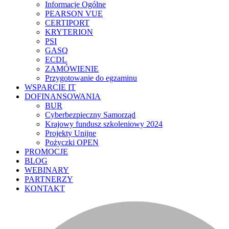
Informacje Ogólne
PEARSON VUE
CERTIPORT
KRYTERION
PSI
GASQ
ECDL
ZAMÓWIENIE
Przygotowanie do egzaminu
WSPARCIE IT
DOFINANSOWANIA
BUR
Cyberbezpieczny Samorząd
Krajowy fundusz szkoleniowy 2024
Projekty Unijne
Pożyczki OPEN
PROMOCJE
BLOG
WEBINARY
PARTNERZY
KONTAKT