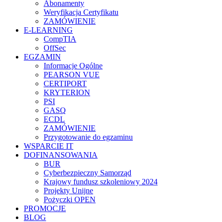
Abonamenty
Weryfikacja Certyfikatu
ZAMÓWIENIE
E-LEARNING
CompTIA
OffSec
EGZAMIN
Informacje Ogólne
PEARSON VUE
CERTIPORT
KRYTERION
PSI
GASQ
ECDL
ZAMÓWIENIE
Przygotowanie do egzaminu
WSPARCIE IT
DOFINANSOWANIA
BUR
Cyberbezpieczny Samorząd
Krajowy fundusz szkoleniowy 2024
Projekty Unijne
Pożyczki OPEN
PROMOCJE
BLOG