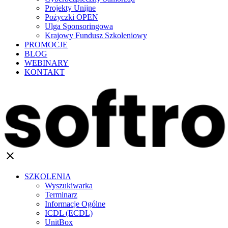
Projekty Unijne
Pożyczki OPEN
Ulga Sponsoringowa
Krajowy Fundusz Szkoleniowy
PROMOCJE
BLOG
WEBINARY
KONTAKT
clear
SZKOLENIA
Wyszukiwarka
Terminarz
Informacje Ogólne
ICDL (ECDL)
UnitBox