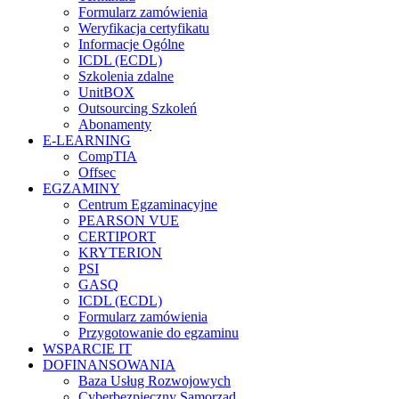
Formularz zamówienia
Weryfikacja certyfikatu
Informacje Ogólne
ICDL (ECDL)
Szkolenia zdalne
UnitBOX
Outsourcing Szkoleń
Abonamenty
E-LEARNING
CompTIA
Offsec
EGZAMINY
Centrum Egzaminacyjne
PEARSON VUE
CERTIPORT
KRYTERION
PSI
GASQ
ICDL (ECDL)
Formularz zamówienia
Przygotowanie do egzaminu
WSPARCIE IT
DOFINANSOWANIA
Baza Usług Rozwojowych
Cyberbezpieczny Samorząd