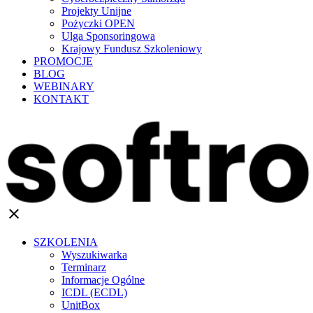
Projekty Unijne
Pożyczki OPEN
Ulga Sponsoringowa
Krajowy Fundusz Szkoleniowy
PROMOCJE
BLOG
WEBINARY
KONTAKT
clear
SZKOLENIA
Wyszukiwarka
Terminarz
Informacje Ogólne
ICDL (ECDL)
UnitBox