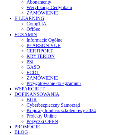
Abonamenty
Weryfikacja Certyfikatu
ZAMÓWIENIE
E-LEARNING
CompTIA
OffSec
EGZAMIN
Informacje Ogólne
PEARSON VUE
CERTIPORT
KRYTERION
PSI
GASQ
ECDL
ZAMÓWIENIE
Przygotowanie do egzaminu
WSPARCIE IT
DOFINANSOWANIA
BUR
Cyberbezpieczny Samorząd
Krajowy fundusz szkoleniowy 2024
Projekty Unijne
Pożyczki OPEN
PROMOCJE
BLOG