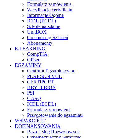
Formularz zamówienia
Weryfikacja certyfikatu
Informacje Ogólne
ICDL (ECDL)
Szkolenia zdalne
UnitBOX
Outsourcing Szkoleń
Abonamenty
E-LEARNING
CompTIA
Offsec
EGZAMINY
Centrum Egzaminacyjne
PEARSON VUE
CERTIPORT
KRYTERION
PSI
GASQ
ICDL (ECDL)
Formularz zamówienia
Przygotowanie do egzaminu
WSPARCIE IT
DOFINANSOWANIA
Baza Usług Rozwojowych
Cyberbezpieczny Samorząd