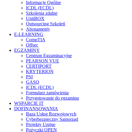
Informacje Ogólne
ICDL (ECDL)
Szkolenia zdalne
UnitBOX
Outsourcing Szkoleń
Abonamenty
E-LEARNING
CompTIA
Offsec
EGZAMINY
Centrum Egzaminacyjne
PEARSON VUE
CERTIPORT
KRYTERION
PSI
GASQ
ICDL (ECDL)
Formularz zamówienia
Przygotowanie do egzaminu
WSPARCIE IT
DOFINANSOWANIA
Baza Usług Rozwojowych
Cyberbezpieczny Samorząd
Projekty Unijne
Pożyczki OPEN