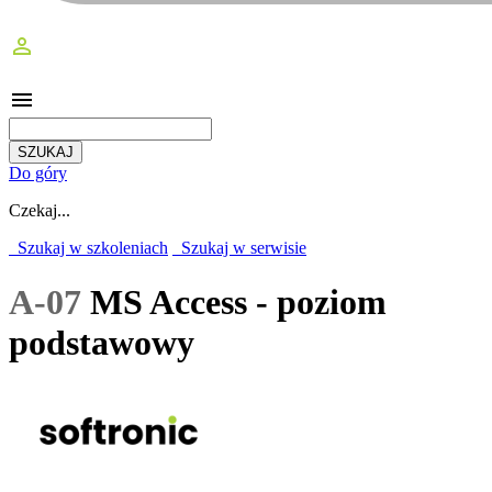
perm_identity
menu
Do góry
Czekaj...
Szukaj w szkoleniach
Szukaj w serwisie
A-07
MS Access - poziom
podstawowy