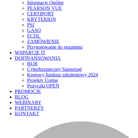
Informacje Ogólne
PEARSON VUE
CERTIPORT
KRYTERION
PSI
GASQ
ECDL
ZAMÓWIENIE
Przygotowanie do egzaminu
WSPARCIE IT
DOFINANSOWANIA
BUR
Cyberbezpieczny Samorząd
Krajowy fundusz szkoleniowy 2024
Projekty Unijne
Pożyczki OPEN
PROMOCJE
BLOG
WEBINARY
PARTNERZY
KONTAKT