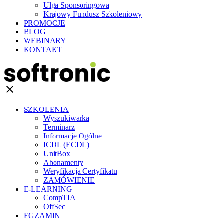
Ulga Sponsoringowa
Krajowy Fundusz Szkoleniowy
PROMOCJE
BLOG
WEBINARY
KONTAKT
clear
SZKOLENIA
Wyszukiwarka
Terminarz
Informacje Ogólne
ICDL (ECDL)
UnitBox
Abonamenty
Weryfikacja Certyfikatu
ZAMÓWIENIE
E-LEARNING
CompTIA
OffSec
EGZAMIN