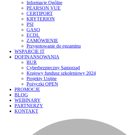
Informacje Ogólne
PEARSON VUE
CERTIPORT
KRYTERION
PSI
GASQ
ECDL
ZAMÓWIENIE
Przygotowanie do egzaminu
WSPARCIE IT
DOFINANSOWANIA
BUR
Cyberbezpieczny Samorząd
Krajowy fundusz szkoleniowy 2024
Projekty Unijne
Pożyczki OPEN
PROMOCJE
BLOG
WEBINARY
PARTNERZY
KONTAKT