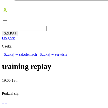
perm_identity
menu
Do góry
Czekaj...
Szukaj w szkoleniach
Szukaj w serwisie
training replay
19.06.19 r.
Podziel się: