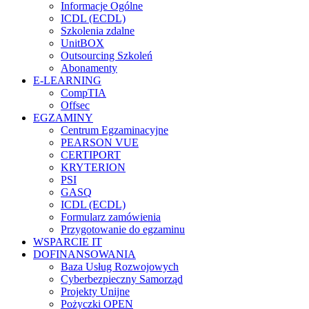
Informacje Ogólne
ICDL (ECDL)
Szkolenia zdalne
UnitBOX
Outsourcing Szkoleń
Abonamenty
E-LEARNING
CompTIA
Offsec
EGZAMINY
Centrum Egzaminacyjne
PEARSON VUE
CERTIPORT
KRYTERION
PSI
GASQ
ICDL (ECDL)
Formularz zamówienia
Przygotowanie do egzaminu
WSPARCIE IT
DOFINANSOWANIA
Baza Usług Rozwojowych
Cyberbezpieczny Samorząd
Projekty Unijne
Pożyczki OPEN