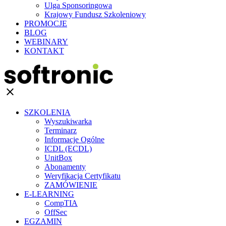
Ulga Sponsoringowa
Krajowy Fundusz Szkoleniowy
PROMOCJE
BLOG
WEBINARY
KONTAKT
clear
SZKOLENIA
Wyszukiwarka
Terminarz
Informacje Ogólne
ICDL (ECDL)
UnitBox
Abonamenty
Weryfikacja Certyfikatu
ZAMÓWIENIE
E-LEARNING
CompTIA
OffSec
EGZAMIN