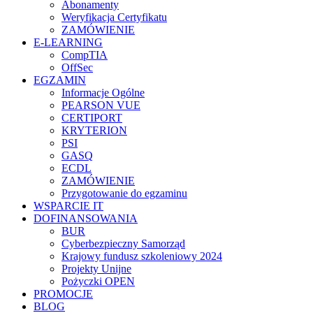
Abonamenty
Weryfikacja Certyfikatu
ZAMÓWIENIE
E-LEARNING
CompTIA
OffSec
EGZAMIN
Informacje Ogólne
PEARSON VUE
CERTIPORT
KRYTERION
PSI
GASQ
ECDL
ZAMÓWIENIE
Przygotowanie do egzaminu
WSPARCIE IT
DOFINANSOWANIA
BUR
Cyberbezpieczny Samorząd
Krajowy fundusz szkoleniowy 2024
Projekty Unijne
Pożyczki OPEN
PROMOCJE
BLOG