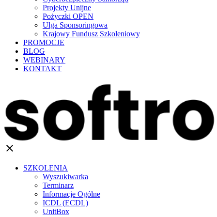
Projekty Unijne
Pożyczki OPEN
Ulga Sponsoringowa
Krajowy Fundusz Szkoleniowy
PROMOCJE
BLOG
WEBINARY
KONTAKT
clear
SZKOLENIA
Wyszukiwarka
Terminarz
Informacje Ogólne
ICDL (ECDL)
UnitBox