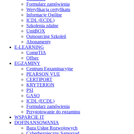
Formularz zamówienia
Weryfikacja certyfikatu
Informacje Ogólne
ICDL (ECDL)
Szkolenia zdalne
UnitBOX
Outsourcing Szkoleń
Abonamenty
E-LEARNING
CompTIA
Offsec
EGZAMINY
Centrum Egzaminacyjne
PEARSON VUE
CERTIPORT
KRYTERION
PSI
GASQ
ICDL (ECDL)
Formularz zamówienia
Przygotowanie do egzaminu
WSPARCIE IT
DOFINANSOWANIA
Baza Usług Rozwojowych
Cyberbezpieczny Samorząd