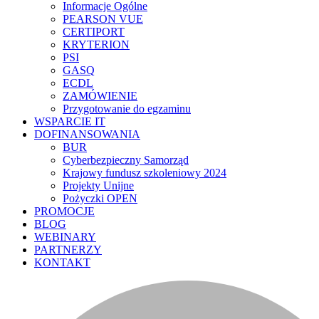
Informacje Ogólne
PEARSON VUE
CERTIPORT
KRYTERION
PSI
GASQ
ECDL
ZAMÓWIENIE
Przygotowanie do egzaminu
WSPARCIE IT
DOFINANSOWANIA
BUR
Cyberbezpieczny Samorząd
Krajowy fundusz szkoleniowy 2024
Projekty Unijne
Pożyczki OPEN
PROMOCJE
BLOG
WEBINARY
PARTNERZY
KONTAKT