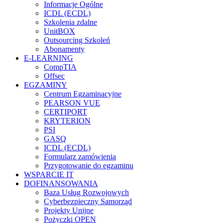
Informacje Ogólne
ICDL (ECDL)
Szkolenia zdalne
UnitBOX
Outsourcing Szkoleń
Abonamenty
E-LEARNING
CompTIA
Offsec
EGZAMINY
Centrum Egzaminacyjne
PEARSON VUE
CERTIPORT
KRYTERION
PSI
GASQ
ICDL (ECDL)
Formularz zamówienia
Przygotowanie do egzaminu
WSPARCIE IT
DOFINANSOWANIA
Baza Usług Rozwojowych
Cyberbezpieczny Samorząd
Projekty Unijne
Pożyczki OPEN