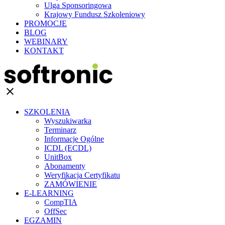
Ulga Sponsoringowa
Krajowy Fundusz Szkoleniowy
PROMOCJE
BLOG
WEBINARY
KONTAKT
clear
SZKOLENIA
Wyszukiwarka
Terminarz
Informacje Ogólne
ICDL (ECDL)
UnitBox
Abonamenty
Weryfikacja Certyfikatu
ZAMÓWIENIE
E-LEARNING
CompTIA
OffSec
EGZAMIN