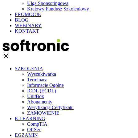
Ulga Sponsoringowa
Krajowy Fundusz Szkoleniowy
PROMOCJE
BLOG
WEBINARY
KONTAKT
clear
SZKOLENIA
Wyszukiwarka
Terminarz
Informacje Ogólne
ICDL (ECDL)
UnitBox
Abonamenty
Weryfikacja Certyfikatu
ZAMÓWIENIE
E-LEARNING
CompTIA
OffSec
EGZAMIN