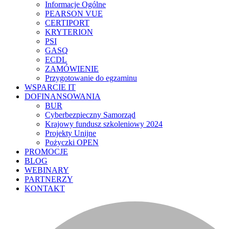
Informacje Ogólne
PEARSON VUE
CERTIPORT
KRYTERION
PSI
GASQ
ECDL
ZAMÓWIENIE
Przygotowanie do egzaminu
WSPARCIE IT
DOFINANSOWANIA
BUR
Cyberbezpieczny Samorząd
Krajowy fundusz szkoleniowy 2024
Projekty Unijne
Pożyczki OPEN
PROMOCJE
BLOG
WEBINARY
PARTNERZY
KONTAKT