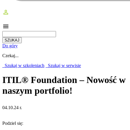
perm_identity
menu
Do góry
Czekaj...
Szukaj w szkoleniach
Szukaj w serwisie
ITIL® Foundation – Nowość w
naszym portfolio!
04.10.24 r.
Podziel się: