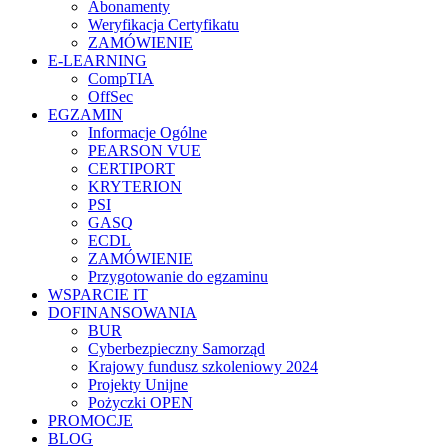
Abonamenty
Weryfikacja Certyfikatu
ZAMÓWIENIE
E-LEARNING
CompTIA
OffSec
EGZAMIN
Informacje Ogólne
PEARSON VUE
CERTIPORT
KRYTERION
PSI
GASQ
ECDL
ZAMÓWIENIE
Przygotowanie do egzaminu
WSPARCIE IT
DOFINANSOWANIA
BUR
Cyberbezpieczny Samorząd
Krajowy fundusz szkoleniowy 2024
Projekty Unijne
Pożyczki OPEN
PROMOCJE
BLOG