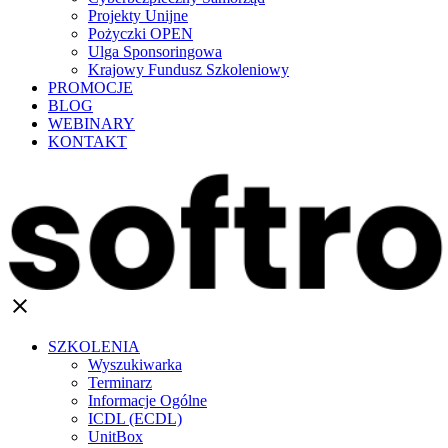
Projekty Unijne
Pożyczki OPEN
Ulga Sponsoringowa
Krajowy Fundusz Szkoleniowy
PROMOCJE
BLOG
WEBINARY
KONTAKT
clear
SZKOLENIA
Wyszukiwarka
Terminarz
Informacje Ogólne
ICDL (ECDL)
UnitBox