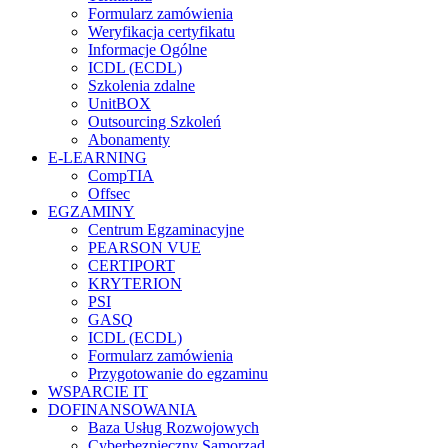
Formularz zamówienia
Weryfikacja certyfikatu
Informacje Ogólne
ICDL (ECDL)
Szkolenia zdalne
UnitBOX
Outsourcing Szkoleń
Abonamenty
E-LEARNING
CompTIA
Offsec
EGZAMINY
Centrum Egzaminacyjne
PEARSON VUE
CERTIPORT
KRYTERION
PSI
GASQ
ICDL (ECDL)
Formularz zamówienia
Przygotowanie do egzaminu
WSPARCIE IT
DOFINANSOWANIA
Baza Usług Rozwojowych
Cyberbezpieczny Samorząd