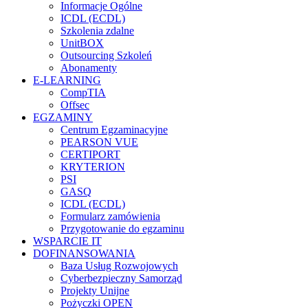
Informacje Ogólne
ICDL (ECDL)
Szkolenia zdalne
UnitBOX
Outsourcing Szkoleń
Abonamenty
E-LEARNING
CompTIA
Offsec
EGZAMINY
Centrum Egzaminacyjne
PEARSON VUE
CERTIPORT
KRYTERION
PSI
GASQ
ICDL (ECDL)
Formularz zamówienia
Przygotowanie do egzaminu
WSPARCIE IT
DOFINANSOWANIA
Baza Usług Rozwojowych
Cyberbezpieczny Samorząd
Projekty Unijne
Pożyczki OPEN