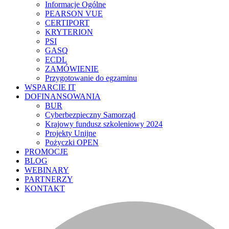
Informacje Ogólne
PEARSON VUE
CERTIPORT
KRYTERION
PSI
GASQ
ECDL
ZAMÓWIENIE
Przygotowanie do egzaminu
WSPARCIE IT
DOFINANSOWANIA
BUR
Cyberbezpieczny Samorząd
Krajowy fundusz szkoleniowy 2024
Projekty Unijne
Pożyczki OPEN
PROMOCJE
BLOG
WEBINARY
PARTNERZY
KONTAKT