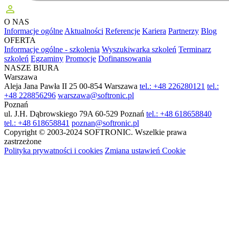
perm_identity
O NAS
Informacje ogólne
Aktualności
Referencje
Kariera
Partnerzy
Blog
OFERTA
Informacje ogólne - szkolenia
Wyszukiwarka szkoleń
Terminarz
szkoleń
Egzaminy
Promocje
Dofinansowania
NASZE BIURA
Warszawa
Aleja Jana Pawła II 25
00-854 Warszawa
tel.: +48 226280121
tel.:
+48 228856296
warszawa@softronic.pl
Poznań
ul. J.H. Dąbrowskiego 79A
60-529 Poznań
tel.: +48 618658840
tel.: +48 618658841
poznan@softronic.pl
Copyright © 2003-2024 SOFTRONIC. Wszelkie prawa
zastrzeżone
Polityka prywatności i cookies
Zmiana ustawień Cookie