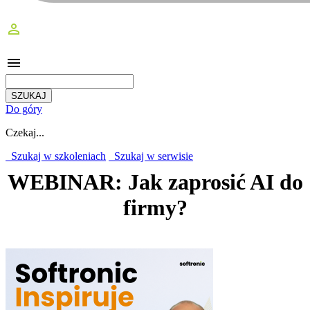
perm_identity
menu
Do góry
Czekaj...
Szukaj w szkoleniach
Szukaj w serwisie
WEBINAR: Jak zaprosić AI do
firmy?