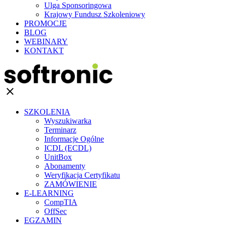
Ulga Sponsoringowa
Krajowy Fundusz Szkoleniowy
PROMOCJE
BLOG
WEBINARY
KONTAKT
clear
SZKOLENIA
Wyszukiwarka
Terminarz
Informacje Ogólne
ICDL (ECDL)
UnitBox
Abonamenty
Weryfikacja Certyfikatu
ZAMÓWIENIE
E-LEARNING
CompTIA
OffSec
EGZAMIN