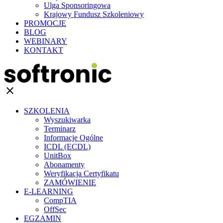
Ulga Sponsoringowa
Krajowy Fundusz Szkoleniowy
PROMOCJE
BLOG
WEBINARY
KONTAKT
clear
SZKOLENIA
Wyszukiwarka
Terminarz
Informacje Ogólne
ICDL (ECDL)
UnitBox
Abonamenty
Weryfikacja Certyfikatu
ZAMÓWIENIE
E-LEARNING
CompTIA
OffSec
EGZAMIN