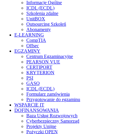
Informacje Ogólne
ICDL (ECDL)
Szkolenia zdalne
UnitBOX
Outsourcing Szkoleń
Abonamenty
E-LEARNING
CompTIA
Offsec
EGZAMINY
Centrum Egzaminacyjne
PEARSON VUE
CERTIPORT
KRYTERION
PSI
GASQ
ICDL (ECDL)
Formularz zamówienia
Przygotowanie do egzaminu
WSPARCIE IT
DOFINANSOWANIA
Baza Usług Rozwojowych
Cyberbezpieczny Samorząd
Projekty Unijne
Pożyczki OPEN