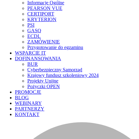
Informacje Ogólne
PEARSON VUE
CERTIPORT
KRYTERION
PSI
GASQ
ECDL
ZAMÓWIENIE
Przygotowanie do egzaminu
WSPARCIE IT
DOFINANSOWANIA
BUR
Cyberbezpieczny Samorząd
Krajowy fundusz szkoleniowy 2024
Projekty Unijne
Pożyczki OPEN
PROMOCJE
BLOG
WEBINARY
PARTNERZY
KONTAKT