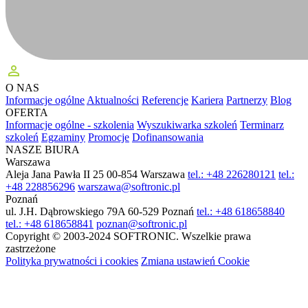
perm_identity
O NAS
Informacje ogólne
Aktualności
Referencje
Kariera
Partnerzy
Blog
OFERTA
Informacje ogólne - szkolenia
Wyszukiwarka szkoleń
Terminarz
szkoleń
Egzaminy
Promocje
Dofinansowania
NASZE BIURA
Warszawa
Aleja Jana Pawła II 25
00-854 Warszawa
tel.: +48 226280121
tel.:
+48 228856296
warszawa@softronic.pl
Poznań
ul. J.H. Dąbrowskiego 79A
60-529 Poznań
tel.: +48 618658840
tel.: +48 618658841
poznan@softronic.pl
Copyright © 2003-2024 SOFTRONIC. Wszelkie prawa
zastrzeżone
Polityka prywatności i cookies
Zmiana ustawień Cookie