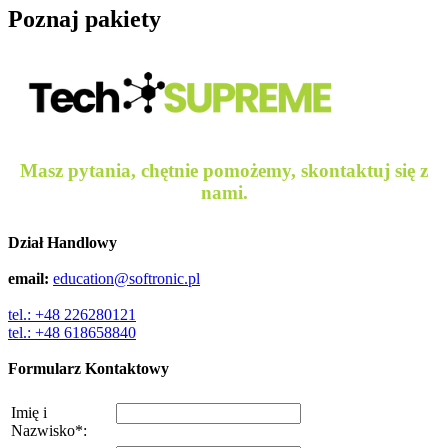
Poznaj pakiety
Masz pytania, chętnie pomożemy, skontaktuj się z
nami.
Dział Handlowy
email:
education@softronic.pl
tel.: +48 226280121
tel.: +48 618658840
Formularz Kontaktowy
Imię i
Nazwisko
*
: