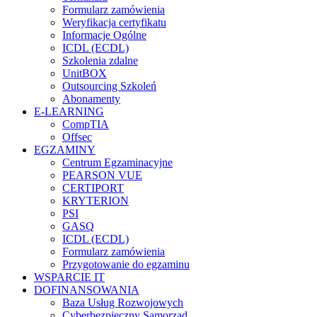
Formularz zamówienia
Weryfikacja certyfikatu
Informacje Ogólne
ICDL (ECDL)
Szkolenia zdalne
UnitBOX
Outsourcing Szkoleń
Abonamenty
E-LEARNING
CompTIA
Offsec
EGZAMINY
Centrum Egzaminacyjne
PEARSON VUE
CERTIPORT
KRYTERION
PSI
GASQ
ICDL (ECDL)
Formularz zamówienia
Przygotowanie do egzaminu
WSPARCIE IT
DOFINANSOWANIA
Baza Usług Rozwojowych
Cyberbezpieczny Samorząd