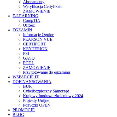
Abonamenty
Weryfikacja Certyfikatu
ZAMÓWIENIE
E-LEARNING
CompTIA
OffSec
EGZAMIN
Informacje Ogólne
PEARSON VUE
CERTIPORT
KRYTERION
PSI
GASQ
ECDL
ZAMÓWIENIE
Przygotowanie do egzaminu
WSPARCIE IT
DOFINANSOWANIA
BUR
Cyberbezpieczny Samorząd
Krajowy fundusz szkoleniowy 2024
Projekty Unijne
Pożyczki OPEN
PROMOCJE
BLOG