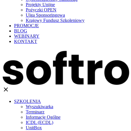
Projekty Unijne
Pożyczki OPEN
Ulga Sponsoringowa
Krajowy Fundusz Szkoleniowy
PROMOCJE
BLOG
WEBINARY
KONTAKT
clear
SZKOLENIA
Wyszukiwarka
Terminarz
Informacje Ogólne
ICDL (ECDL)
UnitBox