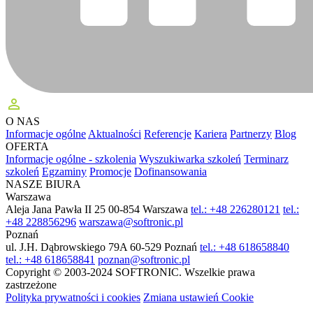
perm_identity
O NAS
Informacje ogólne
Aktualności
Referencje
Kariera
Partnerzy
Blog
OFERTA
Informacje ogólne - szkolenia
Wyszukiwarka szkoleń
Terminarz
szkoleń
Egzaminy
Promocje
Dofinansowania
NASZE BIURA
Warszawa
Aleja Jana Pawła II 25
00-854 Warszawa
tel.: +48 226280121
tel.:
+48 228856296
warszawa@softronic.pl
Poznań
ul. J.H. Dąbrowskiego 79A
60-529 Poznań
tel.: +48 618658840
tel.: +48 618658841
poznan@softronic.pl
Copyright © 2003-2024 SOFTRONIC. Wszelkie prawa
zastrzeżone
Polityka prywatności i cookies
Zmiana ustawień Cookie