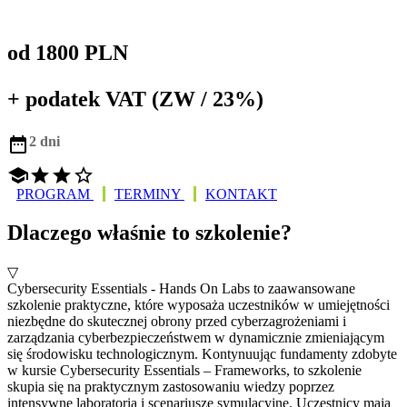
od 1800 PLN
+ podatek VAT (ZW / 23%)

2 dni




PROGRAM
TERMINY
KONTAKT
Dlaczego właśnie to szkolenie?
▽
Cybersecurity Essentials - Hands On Labs to zaawansowane
szkolenie praktyczne, które wyposaża uczestników w umiejętności
niezbędne do skutecznej obrony przed cyberzagrożeniami i
zarządzania cyberbezpieczeństwem w dynamicznie zmieniającym
się środowisku technologicznym. Kontynuując fundamenty zdobyte
w kursie Cybersecurity Essentials – Frameworks, to szkolenie
skupia się na praktycznym zastosowaniu wiedzy poprzez
intensywne laboratoria i scenariusze symulacyjne. Uczestnicy mają