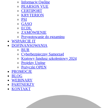
Informacje Ogólne
PEARSON VUE
CERTIPORT
KRYTERION
PSI
GASQ
ECDL
ZAMÓWIENIE
Przygotowanie do egzaminu
WSPARCIE IT
DOFINANSOWANIA
BUR
Cyberbezpieczny Samorząd
Krajowy fundusz szkoleniowy 2024
Projekty Unijne
Pożyczki OPEN
PROMOCJE
BLOG
WEBINARY
PARTNERZY
KONTAKT