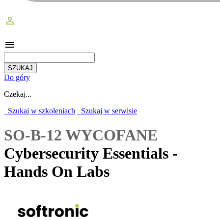
perm_identity
menu
Do góry
Czekaj...
Szukaj w szkoleniach
Szukaj w serwisie
SO-B-12 WYCOFANE
Cybersecurity Essentials -
Hands On Labs