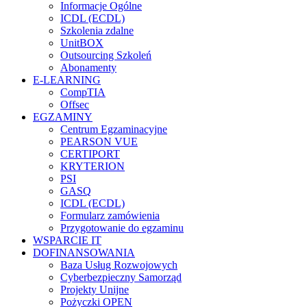
Informacje Ogólne
ICDL (ECDL)
Szkolenia zdalne
UnitBOX
Outsourcing Szkoleń
Abonamenty
E-LEARNING
CompTIA
Offsec
EGZAMINY
Centrum Egzaminacyjne
PEARSON VUE
CERTIPORT
KRYTERION
PSI
GASQ
ICDL (ECDL)
Formularz zamówienia
Przygotowanie do egzaminu
WSPARCIE IT
DOFINANSOWANIA
Baza Usług Rozwojowych
Cyberbezpieczny Samorząd
Projekty Unijne
Pożyczki OPEN