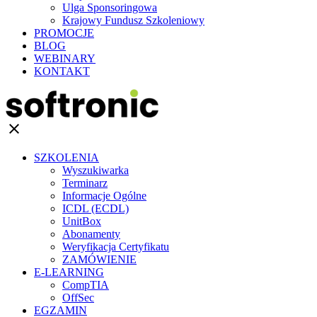
Ulga Sponsoringowa
Krajowy Fundusz Szkoleniowy
PROMOCJE
BLOG
WEBINARY
KONTAKT
clear
SZKOLENIA
Wyszukiwarka
Terminarz
Informacje Ogólne
ICDL (ECDL)
UnitBox
Abonamenty
Weryfikacja Certyfikatu
ZAMÓWIENIE
E-LEARNING
CompTIA
OffSec
EGZAMIN