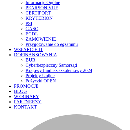
Informacje Ogólne
PEARSON VUE
CERTIPORT
KRYTERION
PSI
GASQ
ECDL
ZAMÓWIENIE
Przygotowanie do egzaminu
WSPARCIE IT
DOFINANSOWANIA
BUR
Cyberbezpieczny Samorząd
Krajowy fundusz szkoleniowy 2024
Projekty Unijne
Pożyczki OPEN
PROMOCJE
BLOG
WEBINARY
PARTNERZY
KONTAKT