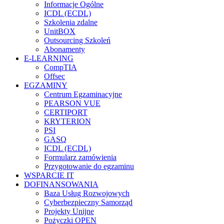
Informacje Ogólne
ICDL (ECDL)
Szkolenia zdalne
UnitBOX
Outsourcing Szkoleń
Abonamenty
E-LEARNING
CompTIA
Offsec
EGZAMINY
Centrum Egzaminacyjne
PEARSON VUE
CERTIPORT
KRYTERION
PSI
GASQ
ICDL (ECDL)
Formularz zamówienia
Przygotowanie do egzaminu
WSPARCIE IT
DOFINANSOWANIA
Baza Usług Rozwojowych
Cyberbezpieczny Samorząd
Projekty Unijne
Pożyczki OPEN