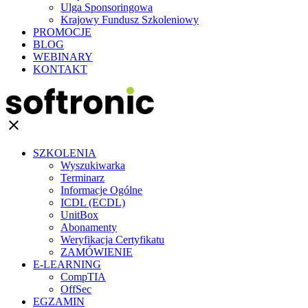
Ulga Sponsoringowa
Krajowy Fundusz Szkoleniowy
PROMOCJE
BLOG
WEBINARY
KONTAKT
clear
SZKOLENIA
Wyszukiwarka
Terminarz
Informacje Ogólne
ICDL (ECDL)
UnitBox
Abonamenty
Weryfikacja Certyfikatu
ZAMÓWIENIE
E-LEARNING
CompTIA
OffSec
EGZAMIN