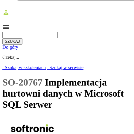
perm_identity
menu
Do góry
Czekaj...
Szukaj w szkoleniach
Szukaj w serwisie
SO-20767
Implementacja
hurtowni danych w Microsoft
SQL Serwer