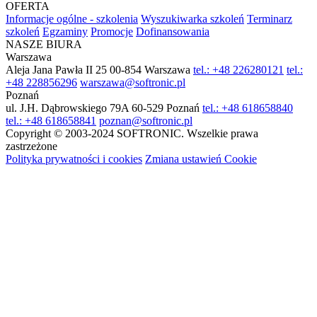
OFERTA
Informacje ogólne - szkolenia
Wyszukiwarka szkoleń
Terminarz
szkoleń
Egzaminy
Promocje
Dofinansowania
NASZE BIURA
Warszawa
Aleja Jana Pawła II 25
00-854 Warszawa
tel.: +48 226280121
tel.:
+48 228856296
warszawa@softronic.pl
Poznań
ul. J.H. Dąbrowskiego 79A
60-529 Poznań
tel.: +48 618658840
tel.: +48 618658841
poznan@softronic.pl
Copyright © 2003-2024 SOFTRONIC. Wszelkie prawa
zastrzeżone
Polityka prywatności i cookies
Zmiana ustawień Cookie