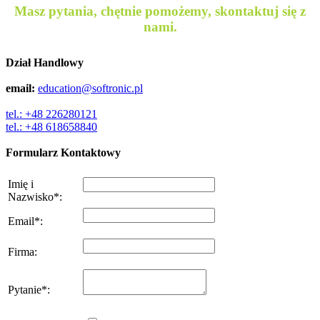
Masz pytania, chętnie pomożemy, skontaktuj się z
nami.
Dział Handlowy
email:
education@softronic.pl
tel.: +48 226280121
tel.: +48 618658840
Formularz Kontaktowy
Imię i
Nazwisko
*
:
Email
*
:
Firma
:
Pytanie
*
: