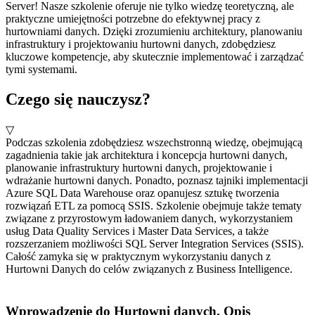
Server! Nasze szkolenie oferuje nie tylko wiedzę teoretyczną, ale
praktyczne umiejętności potrzebne do efektywnej pracy z
hurtowniami danych. Dzięki zrozumieniu architektury, planowaniu
infrastruktury i projektowaniu hurtowni danych, zdobędziesz
kluczowe kompetencje, aby skutecznie implementować i zarządzać
tymi systemami.
Czego się nauczysz?
▽
Podczas szkolenia zdobędziesz wszechstronną wiedzę, obejmującą
zagadnienia takie jak architektura i koncepcja hurtowni danych,
planowanie infrastruktury hurtowni danych, projektowanie i
wdrażanie hurtowni danych. Ponadto, poznasz tajniki implementacji
Azure SQL Data Warehouse oraz opanujesz sztukę tworzenia
rozwiązań ETL za pomocą SSIS. Szkolenie obejmuje także tematy
związane z przyrostowym ładowaniem danych, wykorzystaniem
usług Data Quality Services i Master Data Services, a także
rozszerzaniem możliwości SQL Server Integration Services (SSIS).
Całość zamyka się w praktycznym wykorzystaniu danych z
Hurtowni Danych do celów związanych z Business Intelligence.
Wprowadzenie do Hurtowni danych. Opis