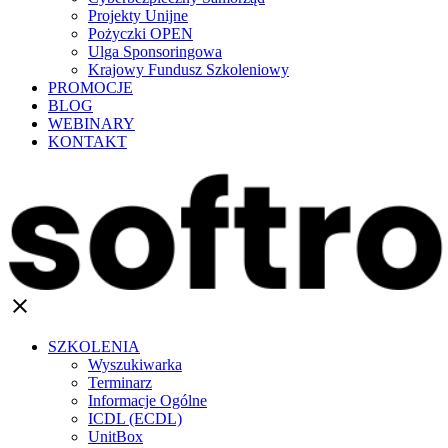
Projekty Unijne
Pożyczki OPEN
Ulga Sponsoringowa
Krajowy Fundusz Szkoleniowy
PROMOCJE
BLOG
WEBINARY
KONTAKT
clear
SZKOLENIA
Wyszukiwarka
Terminarz
Informacje Ogólne
ICDL (ECDL)
UnitBox