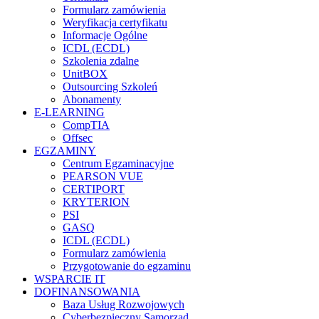
Formularz zamówienia
Weryfikacja certyfikatu
Informacje Ogólne
ICDL (ECDL)
Szkolenia zdalne
UnitBOX
Outsourcing Szkoleń
Abonamenty
E-LEARNING
CompTIA
Offsec
EGZAMINY
Centrum Egzaminacyjne
PEARSON VUE
CERTIPORT
KRYTERION
PSI
GASQ
ICDL (ECDL)
Formularz zamówienia
Przygotowanie do egzaminu
WSPARCIE IT
DOFINANSOWANIA
Baza Usług Rozwojowych
Cyberbezpieczny Samorząd