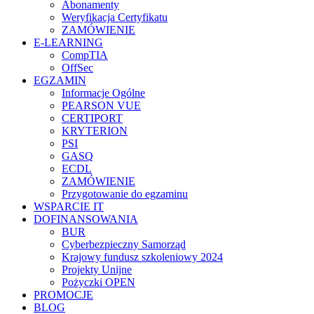
Abonamenty
Weryfikacja Certyfikatu
ZAMÓWIENIE
E-LEARNING
CompTIA
OffSec
EGZAMIN
Informacje Ogólne
PEARSON VUE
CERTIPORT
KRYTERION
PSI
GASQ
ECDL
ZAMÓWIENIE
Przygotowanie do egzaminu
WSPARCIE IT
DOFINANSOWANIA
BUR
Cyberbezpieczny Samorząd
Krajowy fundusz szkoleniowy 2024
Projekty Unijne
Pożyczki OPEN
PROMOCJE
BLOG