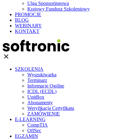
Ulga Sponsoringowa
Krajowy Fundusz Szkoleniowy
PROMOCJE
BLOG
WEBINARY
KONTAKT
clear
SZKOLENIA
Wyszukiwarka
Terminarz
Informacje Ogólne
ICDL (ECDL)
UnitBox
Abonamenty
Weryfikacja Certyfikatu
ZAMÓWIENIE
E-LEARNING
CompTIA
OffSec
EGZAMIN