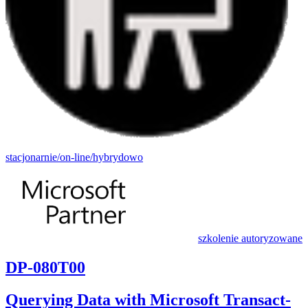
stacjonarnie/on-line/hybrydowo
szkolenie autoryzowane
DP-080T00
Querying Data with Microsoft Transact-