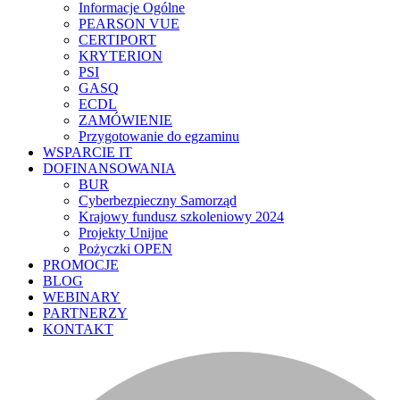
Informacje Ogólne
PEARSON VUE
CERTIPORT
KRYTERION
PSI
GASQ
ECDL
ZAMÓWIENIE
Przygotowanie do egzaminu
WSPARCIE IT
DOFINANSOWANIA
BUR
Cyberbezpieczny Samorząd
Krajowy fundusz szkoleniowy 2024
Projekty Unijne
Pożyczki OPEN
PROMOCJE
BLOG
WEBINARY
PARTNERZY
KONTAKT