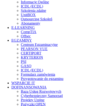
Informacje Ogólne
ICDL (ECDL)
Szkolenia zdalne
UnitBOX
Outsourcing Szkoleń
Abonamenty
E-LEARNING
CompTIA
Offsec
EGZAMINY
Centrum Egzaminacyjne
PEARSON VUE
CERTIPORT
KRYTERION
PSI
GASQ
ICDL (ECDL)
Formularz zamówienia
Przygotowanie do egzaminu
WSPARCIE IT
DOFINANSOWANIA
Baza Usług Rozwojowych
Cyberbezpieczny Samorząd
Projekty Unijne
Pożyczki OPEN