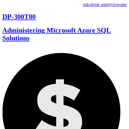
szkolenie autoryzowane
DP-300T00
Administering Microsoft Azure SQL
Solutions