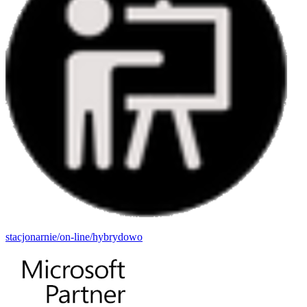
stacjonarnie/on-line/hybrydowo