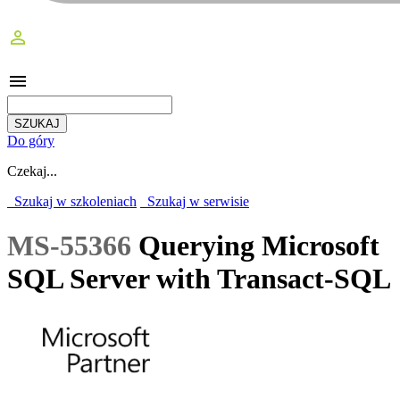
perm_identity
menu
Do góry
Czekaj...
Szukaj w szkoleniach
Szukaj w serwisie
MS-55366
Querying Microsoft
SQL Server with Transact-SQL