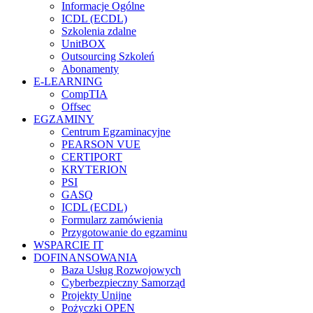
Informacje Ogólne
ICDL (ECDL)
Szkolenia zdalne
UnitBOX
Outsourcing Szkoleń
Abonamenty
E-LEARNING
CompTIA
Offsec
EGZAMINY
Centrum Egzaminacyjne
PEARSON VUE
CERTIPORT
KRYTERION
PSI
GASQ
ICDL (ECDL)
Formularz zamówienia
Przygotowanie do egzaminu
WSPARCIE IT
DOFINANSOWANIA
Baza Usług Rozwojowych
Cyberbezpieczny Samorząd
Projekty Unijne
Pożyczki OPEN