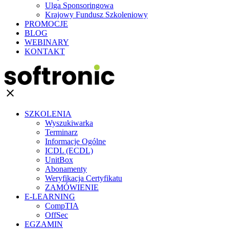
Ulga Sponsoringowa
Krajowy Fundusz Szkoleniowy
PROMOCJE
BLOG
WEBINARY
KONTAKT
clear
SZKOLENIA
Wyszukiwarka
Terminarz
Informacje Ogólne
ICDL (ECDL)
UnitBox
Abonamenty
Weryfikacja Certyfikatu
ZAMÓWIENIE
E-LEARNING
CompTIA
OffSec
EGZAMIN