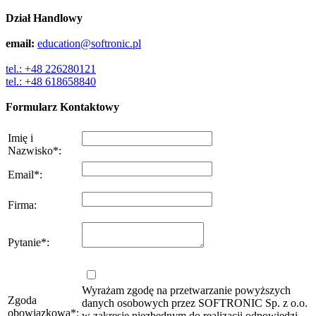
Dział Handlowy
email:
education@softronic.pl
tel.: +48 226280121
tel.: +48 618658840
Formularz Kontaktowy
Imię i
Nazwisko
*
:
Email
*
:
Firma
:
Pytanie
*
:
Wyrażam zgodę na przetwarzanie powyższych
Zgoda
danych osobowych przez SOFTRONIC Sp. z o.o.
obowiązkowa
*
:
w zakresie niezbędnym do realizacji odpowiedzi