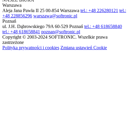
Warszawa
Aleja Jana Pawła II 25
00-854 Warszawa
tel.: +48 226280121
tel.:
+48 228856296
warszawa@softronic.pl
Poznań
ul. J.H. Dąbrowskiego 79A
60-529 Poznań
tel.: +48 618658840
tel.: +48 618658841
poznan@softronic.pl
Copyright © 2003-2024 SOFTRONIC. Wszelkie prawa
zastrzeżone
Polityka prywatności i cookies
Zmiana ustawień Cookie