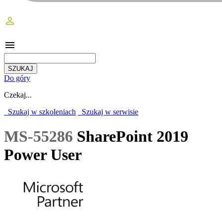
perm_identity
menu
Do góry
Czekaj...
Szukaj w szkoleniach
Szukaj w serwisie
MS-55286
SharePoint 2019
Power User