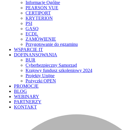
Informacje Ogólne
PEARSON VUE
CERTIPORT
KRYTERION
PSI
GASQ
ECDL
ZAMÓWIENIE
Przygotowanie do egzaminu
WSPARCIE IT
DOFINANSOWANIA
BUR
Cyberbezpieczny Samorząd
Krajowy fundusz szkoleniowy 2024
Projekty Unijne
Pożyczki OPEN
PROMOCJE
BLOG
WEBINARY
PARTNERZY
KONTAKT