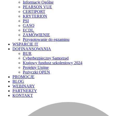
Informacje Ogólne
PEARSON VUE
CERTIPORT
KRYTERION
PSI
GASQ
ECDL
ZAMÓWIENIE
Przygotowanie do egzaminu
WSPARCIE IT
DOFINANSOWANIA
BUR
Cyberbezpieczny Samorząd
Krajowy fundusz szkoleniowy 2024
Projekty Unijne
Pożyczki OPEN
PROMOCJE
BLOG
WEBINARY
PARTNERZY
KONTAKT