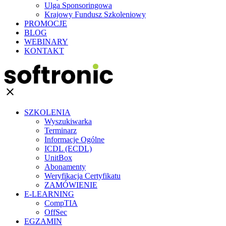
Ulga Sponsoringowa
Krajowy Fundusz Szkoleniowy
PROMOCJE
BLOG
WEBINARY
KONTAKT
clear
SZKOLENIA
Wyszukiwarka
Terminarz
Informacje Ogólne
ICDL (ECDL)
UnitBox
Abonamenty
Weryfikacja Certyfikatu
ZAMÓWIENIE
E-LEARNING
CompTIA
OffSec
EGZAMIN