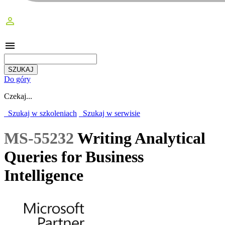
perm_identity
menu
Do góry
Czekaj...
Szukaj w szkoleniach
Szukaj w serwisie
MS-55232
Writing Analytical
Queries for Business
Intelligence