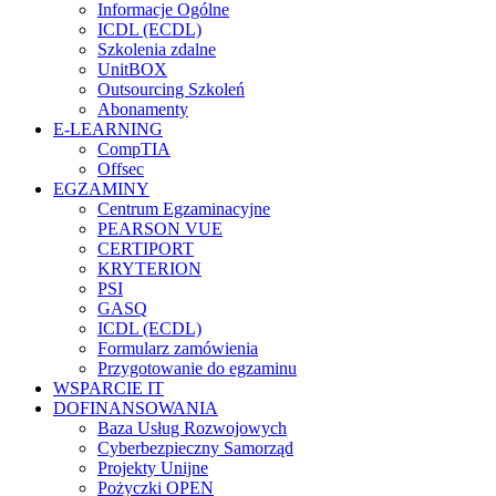
Informacje Ogólne
ICDL (ECDL)
Szkolenia zdalne
UnitBOX
Outsourcing Szkoleń
Abonamenty
E-LEARNING
CompTIA
Offsec
EGZAMINY
Centrum Egzaminacyjne
PEARSON VUE
CERTIPORT
KRYTERION
PSI
GASQ
ICDL (ECDL)
Formularz zamówienia
Przygotowanie do egzaminu
WSPARCIE IT
DOFINANSOWANIA
Baza Usług Rozwojowych
Cyberbezpieczny Samorząd
Projekty Unijne
Pożyczki OPEN