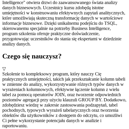
Intelligence" otwiera drzwi do zaawansowanego świata analizy
danych biznesowych. Uczestnicy kursu zdobędą istotne
umiejętności w konstruowaniu efektywnych zapytań analitycznych,
które umożliwiają skuteczną transformację danych w wartościowe
informacje biznesowe. Dzięki unikalnemu podejściu do TSQL,
skierowanemu specjalnie na potrzeby Business Intelligence,
program szkolenia oferuje praktyczne doświadczenie,
przygotowując uczestników do stania się ekspertami w dziedzinie
analizy danych.
Czego się nauczysz?
▽
Szkolenie to kompleksowy program, który nauczy Cię
praktycznych umiejętności, takich jak przekształcanie kolumn tabeli
w zmienne do analizy, wykorzystywanie różnych typów danych w
wyrażeniach kolumnowych, efektywne łączenie kolumn z wielu
tabel za pomocą operatorów JOIN, oraz tworzenie odpowiednich
poziomów agregacji przy użyciu klauzuli GROUP BY. Dodatkowo,
zdobędziesz wiedzę w zakresie zastosowania podzapytań, tabel
pochodnych, typowych wyrażeń tabelarycznych oraz tworzenia
obiektów dla użytkowników z dostępem do odczytu, co umożliwi
Ci pełne wykorzystanie potencjału danych w analizie i
raportowaniu.