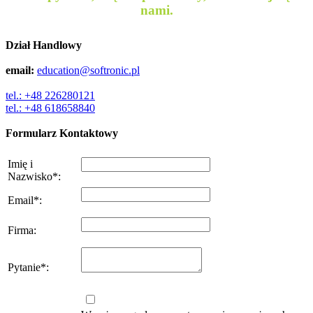
nami.
Dział Handlowy
email:
education@softronic.pl
tel.: +48 226280121
tel.: +48 618658840
Formularz Kontaktowy
Imię i
Nazwisko
*
:
Email
*
:
Firma
:
Pytanie
*
: