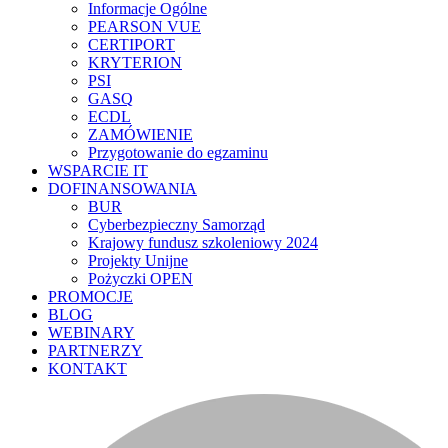
Informacje Ogólne
PEARSON VUE
CERTIPORT
KRYTERION
PSI
GASQ
ECDL
ZAMÓWIENIE
Przygotowanie do egzaminu
WSPARCIE IT
DOFINANSOWANIA
BUR
Cyberbezpieczny Samorząd
Krajowy fundusz szkoleniowy 2024
Projekty Unijne
Pożyczki OPEN
PROMOCJE
BLOG
WEBINARY
PARTNERZY
KONTAKT