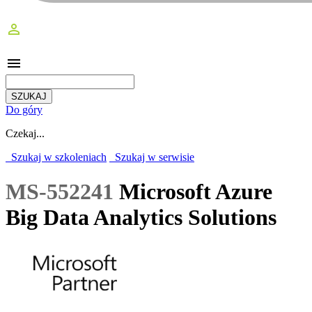
perm_identity
menu
Do góry
Czekaj...
Szukaj w szkoleniach
Szukaj w serwisie
MS-552241
Microsoft Azure
Big Data Analytics Solutions