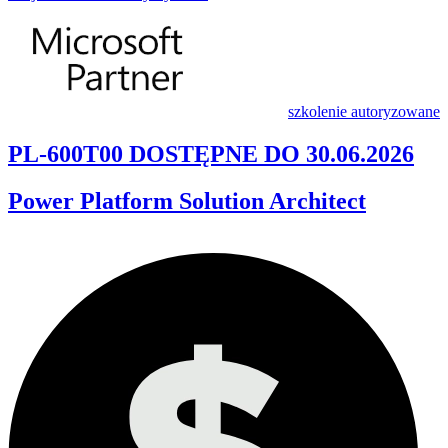
szkolenie autoryzowane
PL-600T00 DOSTĘPNE DO 30.06.2026
Power Platform Solution Architect