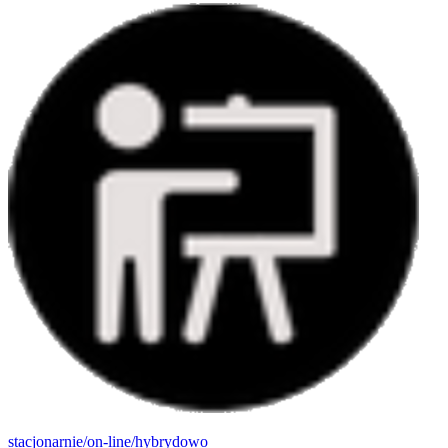
stacjonarnie/on-line/hybrydowo