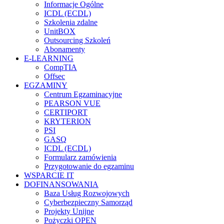
Informacje Ogólne
ICDL (ECDL)
Szkolenia zdalne
UnitBOX
Outsourcing Szkoleń
Abonamenty
E-LEARNING
CompTIA
Offsec
EGZAMINY
Centrum Egzaminacyjne
PEARSON VUE
CERTIPORT
KRYTERION
PSI
GASQ
ICDL (ECDL)
Formularz zamówienia
Przygotowanie do egzaminu
WSPARCIE IT
DOFINANSOWANIA
Baza Usług Rozwojowych
Cyberbezpieczny Samorząd
Projekty Unijne
Pożyczki OPEN