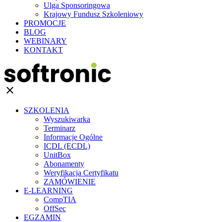
Ulga Sponsoringowa
Krajowy Fundusz Szkoleniowy
PROMOCJE
BLOG
WEBINARY
KONTAKT
clear
SZKOLENIA
Wyszukiwarka
Terminarz
Informacje Ogólne
ICDL (ECDL)
UnitBox
Abonamenty
Weryfikacja Certyfikatu
ZAMÓWIENIE
E-LEARNING
CompTIA
OffSec
EGZAMIN