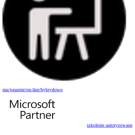
stacjonarnie/on-line/hybrydowo
szkolenie autoryzowane