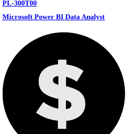
PL-300T00
Microsoft Power BI Data Analyst