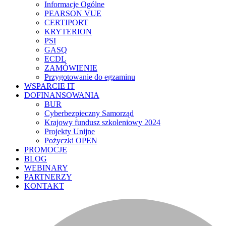
Informacje Ogólne
PEARSON VUE
CERTIPORT
KRYTERION
PSI
GASQ
ECDL
ZAMÓWIENIE
Przygotowanie do egzaminu
WSPARCIE IT
DOFINANSOWANIA
BUR
Cyberbezpieczny Samorząd
Krajowy fundusz szkoleniowy 2024
Projekty Unijne
Pożyczki OPEN
PROMOCJE
BLOG
WEBINARY
PARTNERZY
KONTAKT