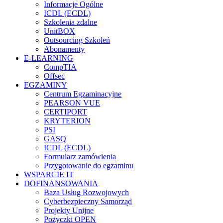
Informacje Ogólne
ICDL (ECDL)
Szkolenia zdalne
UnitBOX
Outsourcing Szkoleń
Abonamenty
E-LEARNING
CompTIA
Offsec
EGZAMINY
Centrum Egzaminacyjne
PEARSON VUE
CERTIPORT
KRYTERION
PSI
GASQ
ICDL (ECDL)
Formularz zamówienia
Przygotowanie do egzaminu
WSPARCIE IT
DOFINANSOWANIA
Baza Usług Rozwojowych
Cyberbezpieczny Samorząd
Projekty Unijne
Pożyczki OPEN