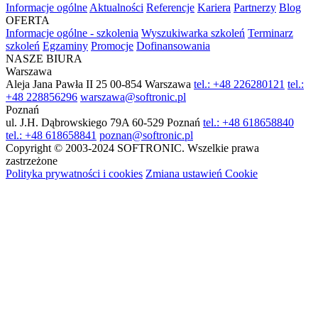
Informacje ogólne
Aktualności
Referencje
Kariera
Partnerzy
Blog
OFERTA
Informacje ogólne - szkolenia
Wyszukiwarka szkoleń
Terminarz
szkoleń
Egzaminy
Promocje
Dofinansowania
NASZE BIURA
Warszawa
Aleja Jana Pawła II 25
00-854 Warszawa
tel.: +48 226280121
tel.:
+48 228856296
warszawa@softronic.pl
Poznań
ul. J.H. Dąbrowskiego 79A
60-529 Poznań
tel.: +48 618658840
tel.: +48 618658841
poznan@softronic.pl
Copyright © 2003-2024 SOFTRONIC. Wszelkie prawa
zastrzeżone
Polityka prywatności i cookies
Zmiana ustawień Cookie