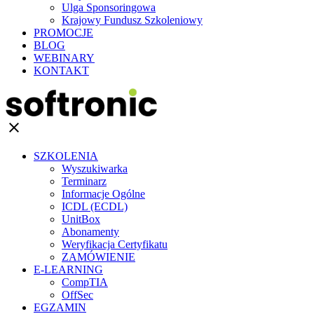
Ulga Sponsoringowa
Krajowy Fundusz Szkoleniowy
PROMOCJE
BLOG
WEBINARY
KONTAKT
clear
SZKOLENIA
Wyszukiwarka
Terminarz
Informacje Ogólne
ICDL (ECDL)
UnitBox
Abonamenty
Weryfikacja Certyfikatu
ZAMÓWIENIE
E-LEARNING
CompTIA
OffSec
EGZAMIN