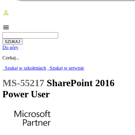
perm_identity
menu
Do góry
Czekaj...
Szukaj w szkoleniach
Szukaj w serwisie
MS-55217
SharePoint 2016
Power User