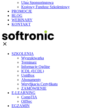
Ulga Sponsoringowa
Krajowy Fundusz Szkoleniowy
PROMOCJE
BLOG
WEBINARY
KONTAKT
clear
SZKOLENIA
Wyszukiwarka
Terminarz
Informacje Ogólne
ICDL (ECDL)
UnitBox
Abonamenty
Weryfikacja Certyfikatu
ZAMÓWIENIE
E-LEARNING
CompTIA
OffSec
EGZAMIN