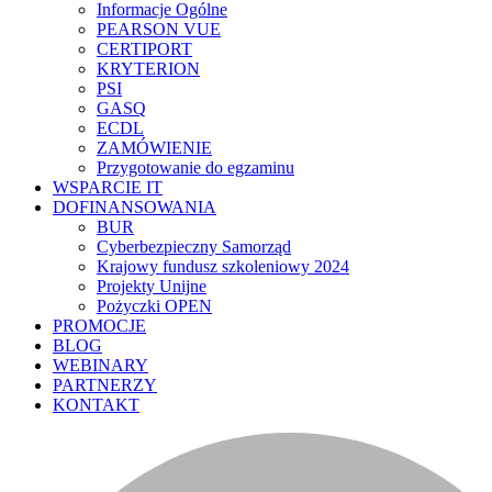
Informacje Ogólne
PEARSON VUE
CERTIPORT
KRYTERION
PSI
GASQ
ECDL
ZAMÓWIENIE
Przygotowanie do egzaminu
WSPARCIE IT
DOFINANSOWANIA
BUR
Cyberbezpieczny Samorząd
Krajowy fundusz szkoleniowy 2024
Projekty Unijne
Pożyczki OPEN
PROMOCJE
BLOG
WEBINARY
PARTNERZY
KONTAKT