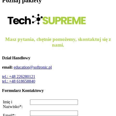
Poznaj pakiety
Masz pytania, chętnie pomożemy, skontaktuj się z
nami.
Dział Handlowy
email:
education@softronic.pl
tel.: +48 226280121
tel.: +48 618658840
Formularz Kontaktowy
Imię i
Nazwisko
*
:
Email
*
: