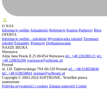
perm_identity
O NAS
Informacje ogólne
Aktualności
Referencje
Kariera
Partnerzy
Blog
OFERTA
Informacje ogólne - szkolenia
Wyszukiwarka szkoleń
Terminarz
szkoleń
Egzaminy
Promocje
Dofinansowania
NASZE BIURA
Warszawa
Aleja Jana Pawła II 25
00-854 Warszawa
tel.: +48 226280121
tel.:
+48 228856296
warszawa@softronic.pl
Poznań
ul. J.H. Dąbrowskiego 79A
60-529 Poznań
tel.: +48 618658840
tel.: +48 618658841
poznan@softronic.pl
Copyright © 2003-2024 SOFTRONIC. Wszelkie prawa
zastrzeżone
Polityka prywatności i cookies
Zmiana ustawień Cookie