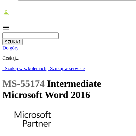
perm_identity
menu
Do góry
Czekaj...
Szukaj w szkoleniach
Szukaj w serwisie
MS-55174
Intermediate
Microsoft Word 2016