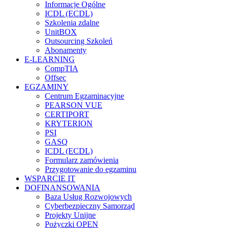
Informacje Ogólne
ICDL (ECDL)
Szkolenia zdalne
UnitBOX
Outsourcing Szkoleń
Abonamenty
E-LEARNING
CompTIA
Offsec
EGZAMINY
Centrum Egzaminacyjne
PEARSON VUE
CERTIPORT
KRYTERION
PSI
GASQ
ICDL (ECDL)
Formularz zamówienia
Przygotowanie do egzaminu
WSPARCIE IT
DOFINANSOWANIA
Baza Usług Rozwojowych
Cyberbezpieczny Samorząd
Projekty Unijne
Pożyczki OPEN