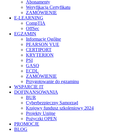
Abonamenty
Weryfikacja Certyfikatu
ZAMÓWIENIE
E-LEARNING
CompTIA
OffSec
EGZAMIN
Informacje Ogólne
PEARSON VUE
CERTIPORT
KRYTERION
PSI
GASQ
ECDL
ZAMÓWIENIE
Przygotowanie do egzaminu
WSPARCIE IT
DOFINANSOWANIA
BUR
Cyberbezpieczny Samorząd
Krajowy fundusz szkoleniowy 2024
Projekty Unijne
Pożyczki OPEN
PROMOCJE
BLOG