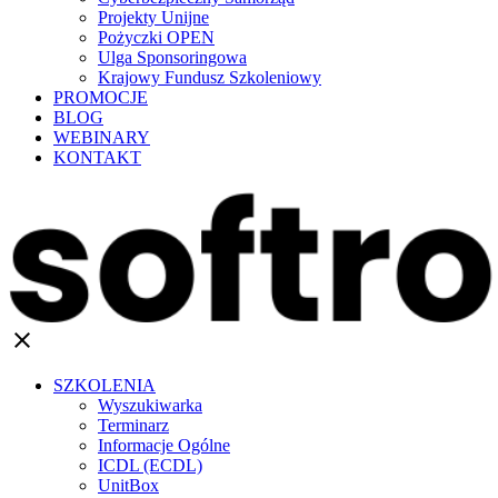
Projekty Unijne
Pożyczki OPEN
Ulga Sponsoringowa
Krajowy Fundusz Szkoleniowy
PROMOCJE
BLOG
WEBINARY
KONTAKT
clear
SZKOLENIA
Wyszukiwarka
Terminarz
Informacje Ogólne
ICDL (ECDL)
UnitBox