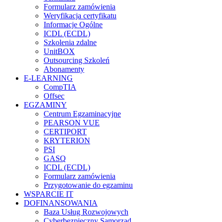
Formularz zamówienia
Weryfikacja certyfikatu
Informacje Ogólne
ICDL (ECDL)
Szkolenia zdalne
UnitBOX
Outsourcing Szkoleń
Abonamenty
E-LEARNING
CompTIA
Offsec
EGZAMINY
Centrum Egzaminacyjne
PEARSON VUE
CERTIPORT
KRYTERION
PSI
GASQ
ICDL (ECDL)
Formularz zamówienia
Przygotowanie do egzaminu
WSPARCIE IT
DOFINANSOWANIA
Baza Usług Rozwojowych
Cyberbezpieczny Samorząd