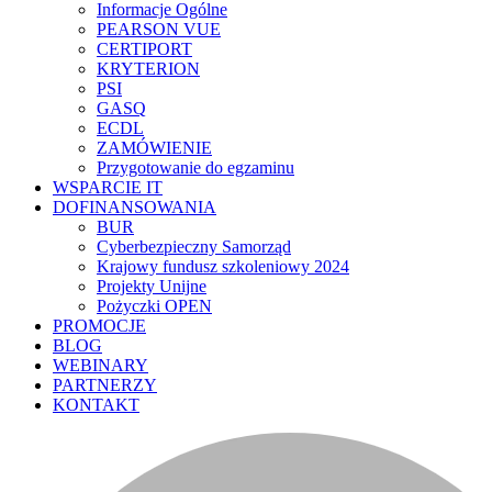
Informacje Ogólne
PEARSON VUE
CERTIPORT
KRYTERION
PSI
GASQ
ECDL
ZAMÓWIENIE
Przygotowanie do egzaminu
WSPARCIE IT
DOFINANSOWANIA
BUR
Cyberbezpieczny Samorząd
Krajowy fundusz szkoleniowy 2024
Projekty Unijne
Pożyczki OPEN
PROMOCJE
BLOG
WEBINARY
PARTNERZY
KONTAKT