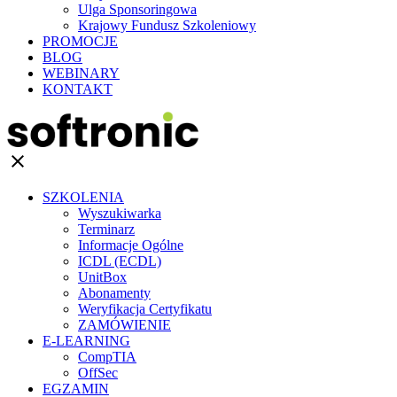
Ulga Sponsoringowa
Krajowy Fundusz Szkoleniowy
PROMOCJE
BLOG
WEBINARY
KONTAKT
clear
SZKOLENIA
Wyszukiwarka
Terminarz
Informacje Ogólne
ICDL (ECDL)
UnitBox
Abonamenty
Weryfikacja Certyfikatu
ZAMÓWIENIE
E-LEARNING
CompTIA
OffSec
EGZAMIN