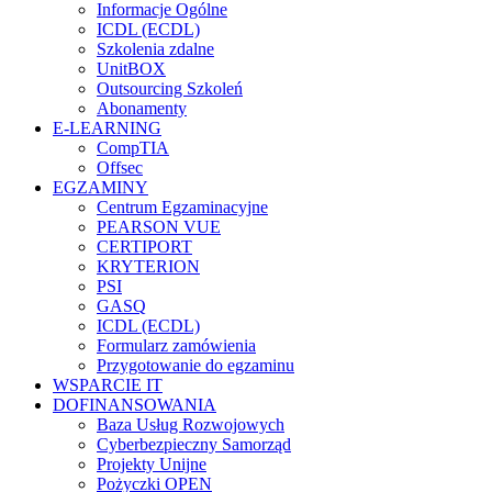
Informacje Ogólne
ICDL (ECDL)
Szkolenia zdalne
UnitBOX
Outsourcing Szkoleń
Abonamenty
E-LEARNING
CompTIA
Offsec
EGZAMINY
Centrum Egzaminacyjne
PEARSON VUE
CERTIPORT
KRYTERION
PSI
GASQ
ICDL (ECDL)
Formularz zamówienia
Przygotowanie do egzaminu
WSPARCIE IT
DOFINANSOWANIA
Baza Usług Rozwojowych
Cyberbezpieczny Samorząd
Projekty Unijne
Pożyczki OPEN