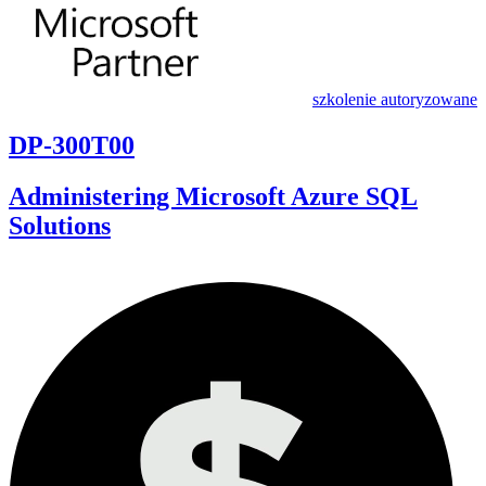
szkolenie autoryzowane
DP-300T00
Administering Microsoft Azure SQL
Solutions