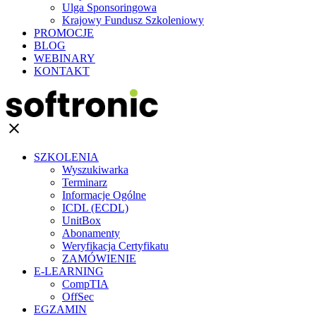
Ulga Sponsoringowa
Krajowy Fundusz Szkoleniowy
PROMOCJE
BLOG
WEBINARY
KONTAKT
clear
SZKOLENIA
Wyszukiwarka
Terminarz
Informacje Ogólne
ICDL (ECDL)
UnitBox
Abonamenty
Weryfikacja Certyfikatu
ZAMÓWIENIE
E-LEARNING
CompTIA
OffSec
EGZAMIN