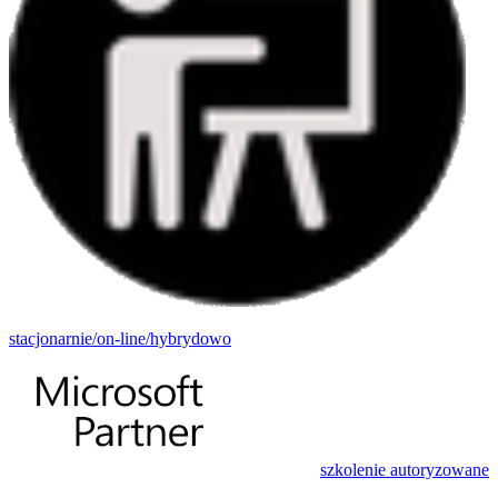
stacjonarnie/on-line/hybrydowo
szkolenie autoryzowane