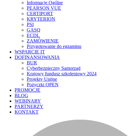
Informacje Ogólne
PEARSON VUE
CERTIPORT
KRYTERION
PSI
GASQ
ECDL
ZAMÓWIENIE
Przygotowanie do egzaminu
WSPARCIE IT
DOFINANSOWANIA
BUR
Cyberbezpieczny Samorząd
Krajowy fundusz szkoleniowy 2024
Projekty Unijne
Pożyczki OPEN
PROMOCJE
BLOG
WEBINARY
PARTNERZY
KONTAKT