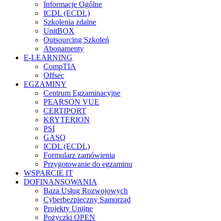
Informacje Ogólne
ICDL (ECDL)
Szkolenia zdalne
UnitBOX
Outsourcing Szkoleń
Abonamenty
E-LEARNING
CompTIA
Offsec
EGZAMINY
Centrum Egzaminacyjne
PEARSON VUE
CERTIPORT
KRYTERION
PSI
GASQ
ICDL (ECDL)
Formularz zamówienia
Przygotowanie do egzaminu
WSPARCIE IT
DOFINANSOWANIA
Baza Usług Rozwojowych
Cyberbezpieczny Samorząd
Projekty Unijne
Pożyczki OPEN