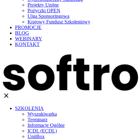
Projekty Unijne
Pożyczki OPEN
Ulga Sponsoringowa
Krajowy Fundusz Szkoleniowy
PROMOCJE
BLOG
WEBINARY
KONTAKT
clear
SZKOLENIA
Wyszukiwarka
Terminarz
Informacje Ogólne
ICDL (ECDL)
UnitBox