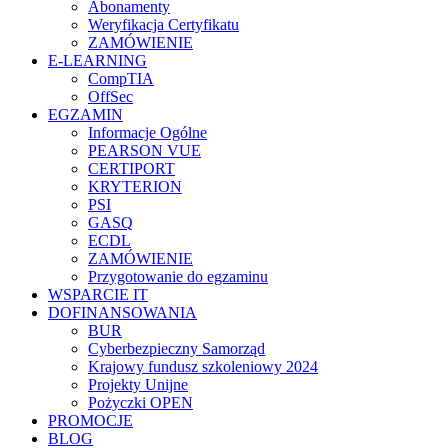
Abonamenty
Weryfikacja Certyfikatu
ZAMÓWIENIE
E-LEARNING
CompTIA
OffSec
EGZAMIN
Informacje Ogólne
PEARSON VUE
CERTIPORT
KRYTERION
PSI
GASQ
ECDL
ZAMÓWIENIE
Przygotowanie do egzaminu
WSPARCIE IT
DOFINANSOWANIA
BUR
Cyberbezpieczny Samorząd
Krajowy fundusz szkoleniowy 2024
Projekty Unijne
Pożyczki OPEN
PROMOCJE
BLOG