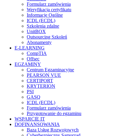
Formularz zamówienia
Weryfikacja certyfikatu
Informacje Ogólne
ICDL (ECDL)
Szkolenia zdalne
UnitBOX
Outsourcing Szkoleń
Abonamenty
E-LEARNING
CompTIA
Offsec
EGZAMINY
Centrum Egzaminacyjne
PEARSON VUE
CERTIPORT
KRYTERION
PSI
GASQ
ICDL (ECDL)
Formularz zamówienia
Przygotowanie do egzaminu
WSPARCIE IT
DOFINANSOWANIA
Baza Usług Rozwojowych
Cyberbezpieczny Samorząd