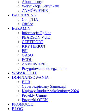
Abonamenty
Weryfikacja Certyfikatu
ZAMÓWIENIE
E-LEARNING
CompTIA
OffSec
EGZAMIN
Informacje Ogólne
PEARSON VUE
CERTIPORT
KRYTERION
PSI
GASQ
ECDL
ZAMÓWIENIE
Przygotowanie do egzaminu
WSPARCIE IT
DOFINANSOWANIA
BUR
Cyberbezpieczny Samorząd
Krajowy fundusz szkoleniowy 2024
Projekty Unijne
Pożyczki OPEN
PROMOCJE
BLOG