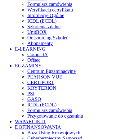
Formularz zamówienia
Weryfikacja certyfikatu
Informacje Ogólne
ICDL (ECDL)
Szkolenia zdalne
UnitBOX
Outsourcing Szkoleń
Abonamenty
E-LEARNING
CompTIA
Offsec
EGZAMINY
Centrum Egzaminacyjne
PEARSON VUE
CERTIPORT
KRYTERION
PSI
GASQ
ICDL (ECDL)
Formularz zamówienia
Przygotowanie do egzaminu
WSPARCIE IT
DOFINANSOWANIA
Baza Usług Rozwojowych
Cyberbezpieczny Samorząd