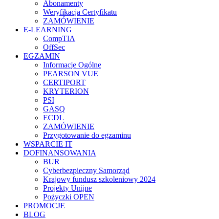
Abonamenty
Weryfikacja Certyfikatu
ZAMÓWIENIE
E-LEARNING
CompTIA
OffSec
EGZAMIN
Informacje Ogólne
PEARSON VUE
CERTIPORT
KRYTERION
PSI
GASQ
ECDL
ZAMÓWIENIE
Przygotowanie do egzaminu
WSPARCIE IT
DOFINANSOWANIA
BUR
Cyberbezpieczny Samorząd
Krajowy fundusz szkoleniowy 2024
Projekty Unijne
Pożyczki OPEN
PROMOCJE
BLOG