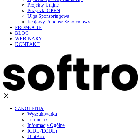
Projekty Unijne
Pożyczki OPEN
Ulga Sponsoringowa
Krajowy Fundusz Szkoleniowy
PROMOCJE
BLOG
WEBINARY
KONTAKT
clear
SZKOLENIA
Wyszukiwarka
Terminarz
Informacje Ogólne
ICDL (ECDL)
UnitBox