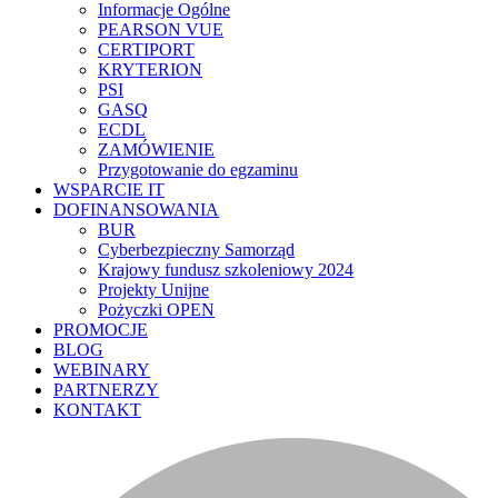
Informacje Ogólne
PEARSON VUE
CERTIPORT
KRYTERION
PSI
GASQ
ECDL
ZAMÓWIENIE
Przygotowanie do egzaminu
WSPARCIE IT
DOFINANSOWANIA
BUR
Cyberbezpieczny Samorząd
Krajowy fundusz szkoleniowy 2024
Projekty Unijne
Pożyczki OPEN
PROMOCJE
BLOG
WEBINARY
PARTNERZY
KONTAKT