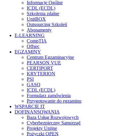
Informacje Ogólne
ICDL (ECDL)
Szkolenia zdalne
UnitBOX
Outsourcing Szkoleń
Abonamenty
E-LEARNING
CompTIA
Offsec
EGZAMINY
Centrum Egzaminacyjne
PEARSON VUE
CERTIPORT
KRYTERION
PSI
GASQ
ICDL (ECDL)
Formularz zamówienia
Przygotowanie do egzaminu
WSPARCIE IT
DOFINANSOWANIA
Baza Usług Rozwojowych
Cyberbezpieczny Samorząd
Projekty Unijne
Pożyczki OPEN