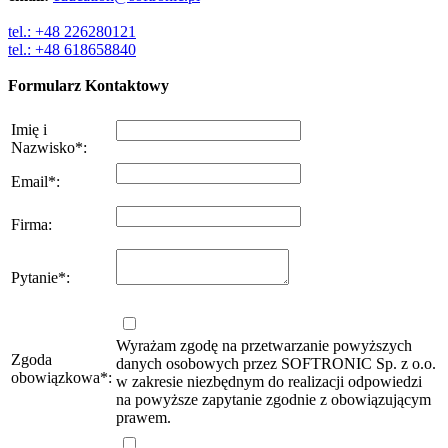
tel.: +48 226280121
tel.: +48 618658840
Formularz Kontaktowy
Imię i
Nazwisko
*
:
Email
*
:
Firma
:
Pytanie
*
:
Wyrażam zgodę na przetwarzanie powyższych
Zgoda
danych osobowych przez SOFTRONIC Sp. z o.o.
obowiązkowa
*
:
w zakresie niezbędnym do realizacji odpowiedzi
na powyższe zapytanie zgodnie z obowiązującym
prawem.