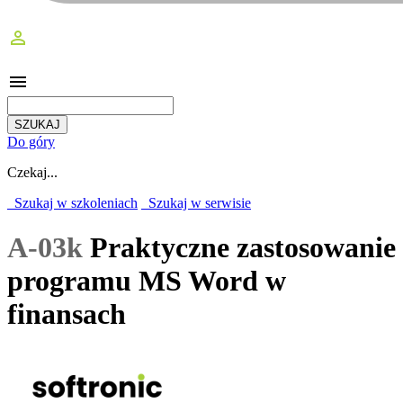
perm_identity
menu
Do góry
Czekaj...
Szukaj w szkoleniach
Szukaj w serwisie
A-03k
Praktyczne zastosowanie
programu MS Word w
finansach