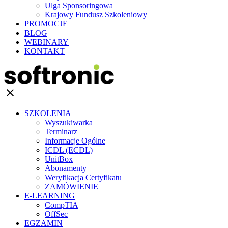
Ulga Sponsoringowa
Krajowy Fundusz Szkoleniowy
PROMOCJE
BLOG
WEBINARY
KONTAKT
clear
SZKOLENIA
Wyszukiwarka
Terminarz
Informacje Ogólne
ICDL (ECDL)
UnitBox
Abonamenty
Weryfikacja Certyfikatu
ZAMÓWIENIE
E-LEARNING
CompTIA
OffSec
EGZAMIN