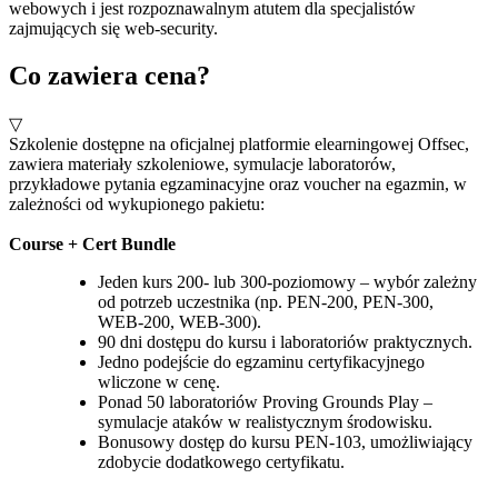
webowych i jest rozpoznawalnym atutem dla specjalistów
zajmujących się web‑security.
Co zawiera cena?
▽
Szkolenie dostępne na oficjalnej platformie elearningowej Offsec,
zawiera materiały szkoleniowe, symulacje laboratorów,
przykładowe pytania egzaminacyjne oraz voucher na egazmin, w
zależności od wykupionego pakietu:
Course + Cert Bundle
Jeden kurs 200- lub 300-poziomowy – wybór zależny
od potrzeb uczestnika (np. PEN‑200, PEN‑300,
WEB‑200, WEB‑300).
90 dni dostępu do kursu i laboratoriów praktycznych.
Jedno podejście do egzaminu certyfikacyjnego
wliczone w cenę.
Ponad 50 laboratoriów Proving Grounds Play –
symulacje ataków w realistycznym środowisku.
Bonusowy dostęp do kursu PEN‑103, umożliwiający
zdobycie dodatkowego certyfikatu.