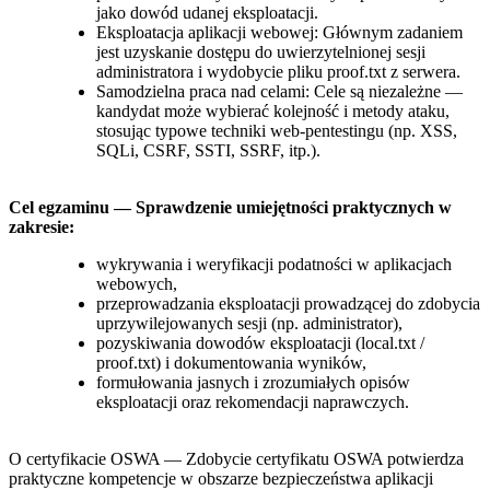
jako dowód udanej eksploatacji.
Eksploatacja aplikacji webowej: Głównym zadaniem
jest uzyskanie dostępu do uwierzytelnionej sesji
administratora i wydobycie pliku proof.txt z serwera.
Samodzielna praca nad celami: Cele są niezależne —
kandydat może wybierać kolejność i metody ataku,
stosując typowe techniki web‑pentestingu (np. XSS,
SQLi, CSRF, SSTI, SSRF, itp.).
Cel egzaminu — Sprawdzenie umiejętności praktycznych w
zakresie:
wykrywania i weryfikacji podatności w aplikacjach
webowych,
przeprowadzania eksploatacji prowadzącej do zdobycia
uprzywilejowanych sesji (np. administrator),
pozyskiwania dowodów eksploatacji (local.txt /
proof.txt) i dokumentowania wyników,
formułowania jasnych i zrozumiałych opisów
eksploatacji oraz rekomendacji naprawczych.
O certyfikacie OSWA — Zdobycie certyfikatu OSWA potwierdza
praktyczne kompetencje w obszarze bezpieczeństwa aplikacji