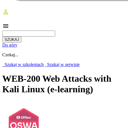
perm_identity
menu
Do góry
Czekaj...
Szukaj w szkoleniach
Szukaj w serwisie
WEB-200 Web Attacks with
Kali Linux (e-learning)