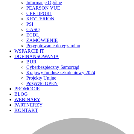
Informacje Ogólne
PEARSON VUE
CERTIPORT
KRYTERION
PSI
GASQ
ECDL
ZAMÓWIENIE
Przygotowanie do egzaminu
WSPARCIE IT
DOFINANSOWANIA
BUR
Cyberbezpieczny Samorząd
Krajowy fundusz szkoleniowy 2024
Projekty Unijne
Pożyczki OPEN
PROMOCJE
BLOG
WEBINARY
PARTNERZY
KONTAKT