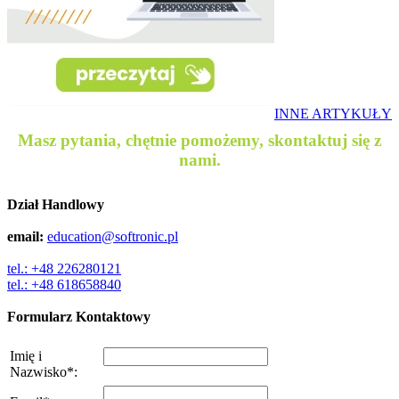
INNE ARTYKUŁY
Masz pytania, chętnie pomożemy, skontaktuj się z
nami.
Dział Handlowy
email:
education@softronic.pl
tel.: +48 226280121
tel.: +48 618658840
Formularz Kontaktowy
Imię i
Nazwisko
*
: