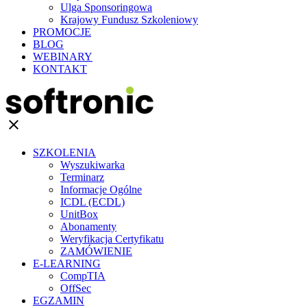
Ulga Sponsoringowa
Krajowy Fundusz Szkoleniowy
PROMOCJE
BLOG
WEBINARY
KONTAKT
clear
SZKOLENIA
Wyszukiwarka
Terminarz
Informacje Ogólne
ICDL (ECDL)
UnitBox
Abonamenty
Weryfikacja Certyfikatu
ZAMÓWIENIE
E-LEARNING
CompTIA
OffSec
EGZAMIN