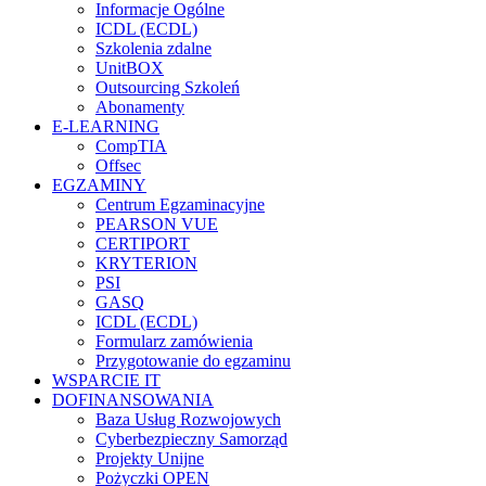
Informacje Ogólne
ICDL (ECDL)
Szkolenia zdalne
UnitBOX
Outsourcing Szkoleń
Abonamenty
E-LEARNING
CompTIA
Offsec
EGZAMINY
Centrum Egzaminacyjne
PEARSON VUE
CERTIPORT
KRYTERION
PSI
GASQ
ICDL (ECDL)
Formularz zamówienia
Przygotowanie do egzaminu
WSPARCIE IT
DOFINANSOWANIA
Baza Usług Rozwojowych
Cyberbezpieczny Samorząd
Projekty Unijne
Pożyczki OPEN