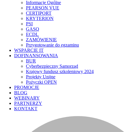
Informacje Ogólne
PEARSON VUE
CERTIPORT
KRYTERION
PSI
GASQ
ECDL
ZAMÓWIENIE
Przygotowanie do egzaminu
WSPARCIE IT
DOFINANSOWANIA
BUR
Cyberbezpieczny Samorząd
Krajowy fundusz szkoleniowy 2024
Projekty Unijne
Pożyczki OPEN
PROMOCJE
BLOG
WEBINARY
PARTNERZY
KONTAKT