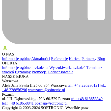
perm_identity
O NAS
Informacje ogólne
Aktualności
Referencje
Kariera
Partnerzy
Blog
OFERTA
Informacje ogólne - szkolenia
Wyszukiwarka szkoleń
Terminarz
szkoleń
Egzaminy
Promocje
Dofinansowania
NASZE BIURA
Warszawa
Aleja Jana Pawła II 25
00-854 Warszawa
tel.: +48 226280121
tel.:
+48 228856296
warszawa@softronic.pl
Poznań
ul. J.H. Dąbrowskiego 79A
60-529 Poznań
tel.: +48 618658840
tel.: +48 618658841
poznan@softronic.pl
Copyright © 2003-2024 SOFTRONIC. Wszelkie prawa