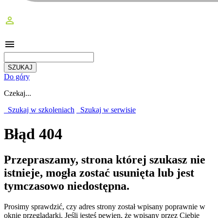
perm_identity
menu
Do góry
Czekaj...
Szukaj w szkoleniach
Szukaj w serwisie
Błąd 404
Przepraszamy, strona której szukasz nie
istnieje, mogła zostać usunięta lub jest
tymczasowo niedostępna.
Prosimy sprawdzić, czy adres strony został wpisany poprawnie w
oknie przeglądarki. Jeśli jesteś pewien, że wpisany przez Ciebie