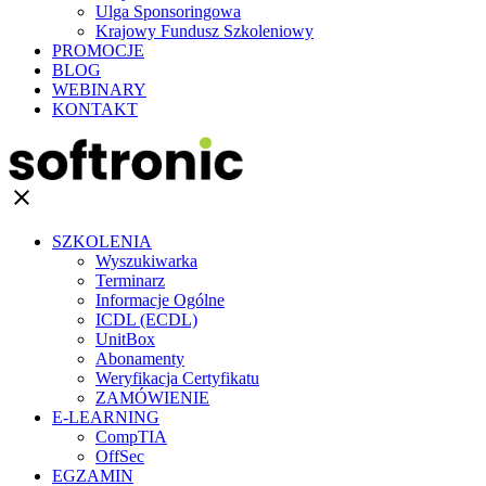
Ulga Sponsoringowa
Krajowy Fundusz Szkoleniowy
PROMOCJE
BLOG
WEBINARY
KONTAKT
clear
SZKOLENIA
Wyszukiwarka
Terminarz
Informacje Ogólne
ICDL (ECDL)
UnitBox
Abonamenty
Weryfikacja Certyfikatu
ZAMÓWIENIE
E-LEARNING
CompTIA
OffSec
EGZAMIN