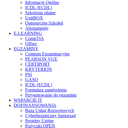
Informacje Ogólne
ICDL (ECDL)
Szkolenia zdalne
UnitBOX
Outsourcing Szkoleń
Abonamenty
E-LEARNING
CompTIA
Offsec
EGZAMINY
Centrum Egzaminacyjne
PEARSON VUE
CERTIPORT
KRYTERION
PSI
GASQ
ICDL (ECDL)
Formularz zamówienia
Przygotowanie do egzaminu
WSPARCIE IT
DOFINANSOWANIA
Baza Usług Rozwojowych
Cyberbezpieczny Samorząd
Projekty Unijne
Pożyczki OPEN