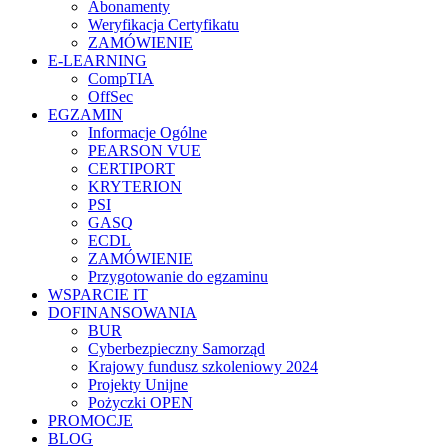
Abonamenty
Weryfikacja Certyfikatu
ZAMÓWIENIE
E-LEARNING
CompTIA
OffSec
EGZAMIN
Informacje Ogólne
PEARSON VUE
CERTIPORT
KRYTERION
PSI
GASQ
ECDL
ZAMÓWIENIE
Przygotowanie do egzaminu
WSPARCIE IT
DOFINANSOWANIA
BUR
Cyberbezpieczny Samorząd
Krajowy fundusz szkoleniowy 2024
Projekty Unijne
Pożyczki OPEN
PROMOCJE
BLOG