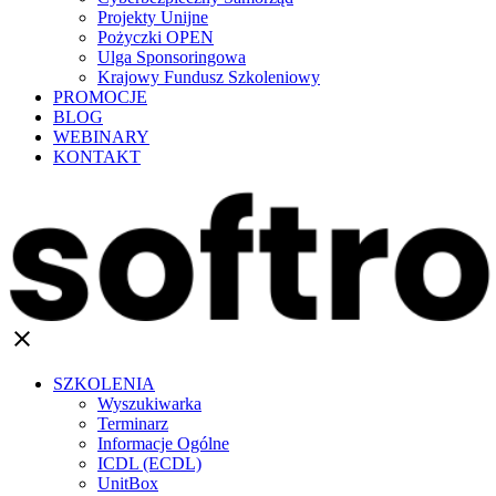
Projekty Unijne
Pożyczki OPEN
Ulga Sponsoringowa
Krajowy Fundusz Szkoleniowy
PROMOCJE
BLOG
WEBINARY
KONTAKT
clear
SZKOLENIA
Wyszukiwarka
Terminarz
Informacje Ogólne
ICDL (ECDL)
UnitBox