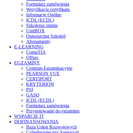
Formularz zamówienia
Weryfikacja certyfikatu
Informacje Ogólne
ICDL (ECDL)
Szkolenia zdalne
UnitBOX
Outsourcing Szkoleń
Abonamenty
E-LEARNING
CompTIA
Offsec
EGZAMINY
Centrum Egzaminacyjne
PEARSON VUE
CERTIPORT
KRYTERION
PSI
GASQ
ICDL (ECDL)
Formularz zamówienia
Przygotowanie do egzaminu
WSPARCIE IT
DOFINANSOWANIA
Baza Usług Rozwojowych
Cyberbezpieczny Samorząd