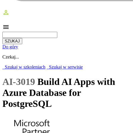
perm_identity
menu
Do góry
Czekaj...
Szukaj w szkoleniach
Szukaj w serwisie
AI-3019
Build AI Apps with
Azure Database for
PostgreSQL