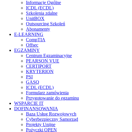
Informacje Ogólne
ICDL (ECDL)
Szkolenia zdalne
UnitBOX
Outsourcing Szkoleń
Abonamenty
E-LEARNING
CompTIA
Offsec
EGZAMINY
Centrum Egzaminacyjne
PEARSON VUE
CERTIPORT
KRYTERION
PSI
GASQ
ICDL (ECDL)
Formularz zamówienia
Przygotowanie do egzaminu
WSPARCIE IT
DOFINANSOWANIA
Baza Usług Rozwojowych
Cyberbezpieczny Samorząd
Projekty Unijne
Pożyczki OPEN