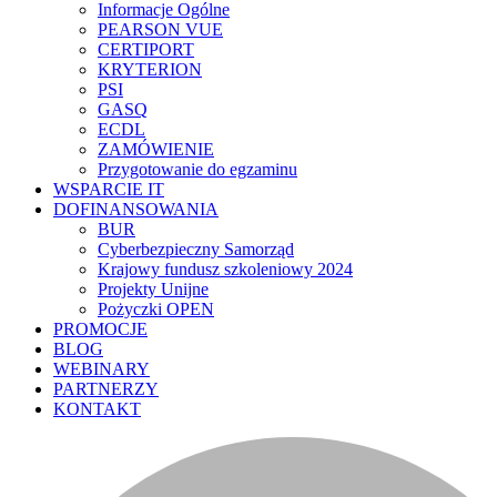
Informacje Ogólne
PEARSON VUE
CERTIPORT
KRYTERION
PSI
GASQ
ECDL
ZAMÓWIENIE
Przygotowanie do egzaminu
WSPARCIE IT
DOFINANSOWANIA
BUR
Cyberbezpieczny Samorząd
Krajowy fundusz szkoleniowy 2024
Projekty Unijne
Pożyczki OPEN
PROMOCJE
BLOG
WEBINARY
PARTNERZY
KONTAKT