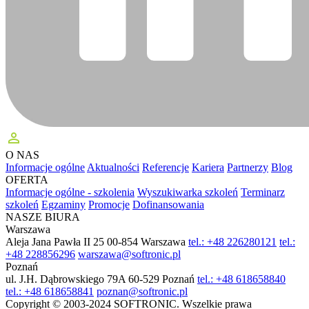
perm_identity
O NAS
Informacje ogólne
Aktualności
Referencje
Kariera
Partnerzy
Blog
OFERTA
Informacje ogólne - szkolenia
Wyszukiwarka szkoleń
Terminarz
szkoleń
Egzaminy
Promocje
Dofinansowania
NASZE BIURA
Warszawa
Aleja Jana Pawła II 25
00-854 Warszawa
tel.: +48 226280121
tel.:
+48 228856296
warszawa@softronic.pl
Poznań
ul. J.H. Dąbrowskiego 79A
60-529 Poznań
tel.: +48 618658840
tel.: +48 618658841
poznan@softronic.pl
Copyright © 2003-2024 SOFTRONIC. Wszelkie prawa