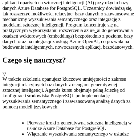
aplikacji opartych na sztucznej inteligencji (AI) przy użyciu bazy
danych Azure Database for PostgreSQL. Uczestnicy dowiedzą się,
jak rozszerzyć możliwości relacyjnej bazy danych o zaawansowane
mechanizmy wyszukiwania semantycznego oraz integrację z
modelami sztucznej inteligencji. Program koncentruje się na
praktycznym wykorzystaniu rozszerzenia azure_ai do generowania
osadzeń wektorowych (embeddings) bezpośrednio z poziomu bazy
danych oraz na integracji z usługą Azure OpenAI, co pozwala na
budowanie inteligentnych, nowoczesnych aplikacji bazodanowych.
Czego się nauczysz?
▽
W trakcie szkolenia opanujesz kluczowe umiejętności z zakresu
integracji relacyjnych baz danych z usługami generatywnej
sztucznej inteligencji. Agenda kursu obejmuje pełną ścieżkę od
konfiguracji środowiska PostgreSQL po implementację
wyszukiwania semantycznego i zaawansowaną analizę danych za
pomocą modeli językowych.
Pierwsze kroki z generatywną sztuczną inteligencją w
usłudze Azure Database for PostgreSQL
Włączanie wyszukiwania semantycznego w usłudze