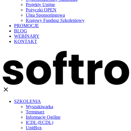
Projekty Unijne
Pożyczki OPEN
Ulga Sponsoringowa
Krajowy Fundusz Szkoleniowy
PROMOCJE
BLOG
WEBINARY
KONTAKT
clear
SZKOLENIA
Wyszukiwarka
Terminarz
Informacje Ogólne
ICDL (ECDL)
UnitBox