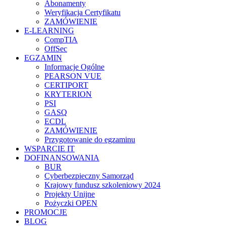
Abonamenty
Weryfikacja Certyfikatu
ZAMÓWIENIE
E-LEARNING
CompTIA
OffSec
EGZAMIN
Informacje Ogólne
PEARSON VUE
CERTIPORT
KRYTERION
PSI
GASQ
ECDL
ZAMÓWIENIE
Przygotowanie do egzaminu
WSPARCIE IT
DOFINANSOWANIA
BUR
Cyberbezpieczny Samorząd
Krajowy fundusz szkoleniowy 2024
Projekty Unijne
Pożyczki OPEN
PROMOCJE
BLOG