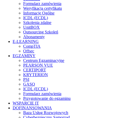
Formularz zamówienia
Weryfikacja certyfikatu
Informacje Ogólne
ICDL (ECDL)
Szkolenia zdalne
UnitBOX
Outsourcing Szkoleń
Abonamenty
E-LEARNING
CompTIA
Offsec
EGZAMINY
Centrum Egzaminacyjne
PEARSON VUE
CERTIPORT
KRYTERION
PSI
GASQ
ICDL (ECDL)
Formularz zamówienia
Przygotowanie do egzaminu
WSPARCIE IT
DOFINANSOWANIA
Baza Usług Rozwojowych
Cyberbezpieczny Samorząd