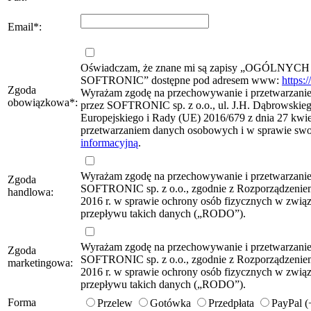
Email
*
:
Oświadczam, że znane mi są zapisy „OG
SOFTRONIC” dostępne pod adresem www:
https:
Zgoda
Wyrażam zgodę na przechowywanie i przetwarzanie 
obowiązkowa
*
:
przez SOFTRONIC sp. z o.o., ul. J.H. Dąbrowskie
Europejskiego i Rady (UE) 2016/679 z dnia 27 kwie
przetwarzaniem danych osobowych i w sprawie sw
informacyjną
.
Wyrażam zgodę na przechowywanie i przetwarzani
Zgoda
SOFTRONIC sp. z o.o., zgodnie z Rozporządzeniem
handlowa:
2016 r. w sprawie ochrony osób fizycznych w zwi
przepływu takich danych („RODO”).
Wyrażam zgodę na przechowywanie i przetwarzani
Zgoda
SOFTRONIC sp. z o.o., zgodnie z Rozporządzeniem
marketingowa:
2016 r. w sprawie ochrony osób fizycznych w zwi
przepływu takich danych („RODO”).
Forma
Przelew
Gotówka
Przedpłata
PayPal 