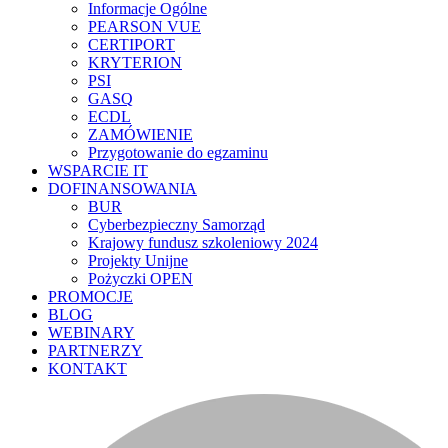
Informacje Ogólne
PEARSON VUE
CERTIPORT
KRYTERION
PSI
GASQ
ECDL
ZAMÓWIENIE
Przygotowanie do egzaminu
WSPARCIE IT
DOFINANSOWANIA
BUR
Cyberbezpieczny Samorząd
Krajowy fundusz szkoleniowy 2024
Projekty Unijne
Pożyczki OPEN
PROMOCJE
BLOG
WEBINARY
PARTNERZY
KONTAKT