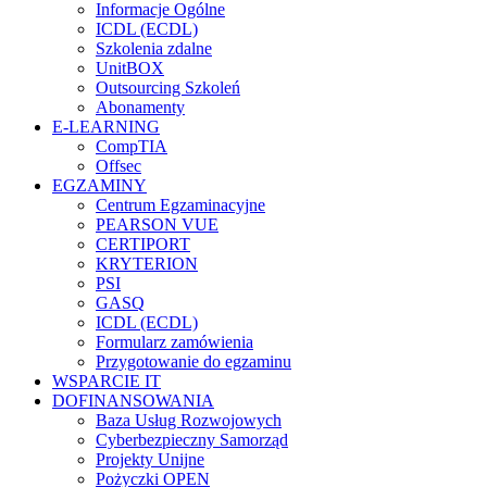
Informacje Ogólne
ICDL (ECDL)
Szkolenia zdalne
UnitBOX
Outsourcing Szkoleń
Abonamenty
E-LEARNING
CompTIA
Offsec
EGZAMINY
Centrum Egzaminacyjne
PEARSON VUE
CERTIPORT
KRYTERION
PSI
GASQ
ICDL (ECDL)
Formularz zamówienia
Przygotowanie do egzaminu
WSPARCIE IT
DOFINANSOWANIA
Baza Usług Rozwojowych
Cyberbezpieczny Samorząd
Projekty Unijne
Pożyczki OPEN