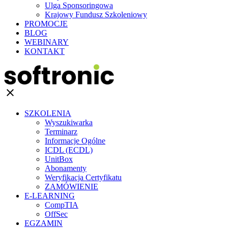
Ulga Sponsoringowa
Krajowy Fundusz Szkoleniowy
PROMOCJE
BLOG
WEBINARY
KONTAKT
clear
SZKOLENIA
Wyszukiwarka
Terminarz
Informacje Ogólne
ICDL (ECDL)
UnitBox
Abonamenty
Weryfikacja Certyfikatu
ZAMÓWIENIE
E-LEARNING
CompTIA
OffSec
EGZAMIN