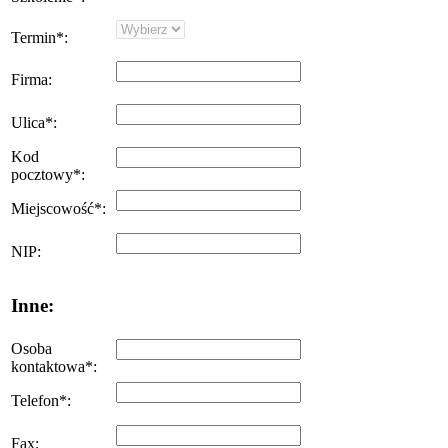
Termin
*
:
Firma
:
Ulica
*
:
Kod
pocztowy
*
:
Miejscowość
*
:
NIP
:
Inne:
Osoba
kontaktowa
*
:
Telefon
*
:
Fax
: