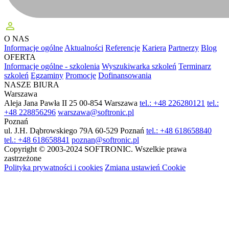
perm_identity
O NAS
Informacje ogólne
Aktualności
Referencje
Kariera
Partnerzy
Blog
OFERTA
Informacje ogólne - szkolenia
Wyszukiwarka szkoleń
Terminarz
szkoleń
Egzaminy
Promocje
Dofinansowania
NASZE BIURA
Warszawa
Aleja Jana Pawła II 25
00-854 Warszawa
tel.: +48 226280121
tel.:
+48 228856296
warszawa@softronic.pl
Poznań
ul. J.H. Dąbrowskiego 79A
60-529 Poznań
tel.: +48 618658840
tel.: +48 618658841
poznan@softronic.pl
Copyright © 2003-2024 SOFTRONIC. Wszelkie prawa
zastrzeżone
Polityka prywatności i cookies
Zmiana ustawień Cookie