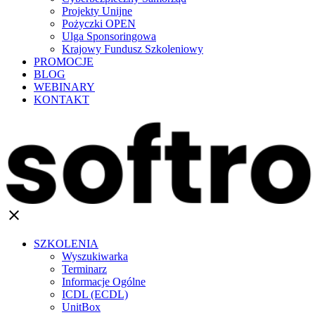
Projekty Unijne
Pożyczki OPEN
Ulga Sponsoringowa
Krajowy Fundusz Szkoleniowy
PROMOCJE
BLOG
WEBINARY
KONTAKT
clear
SZKOLENIA
Wyszukiwarka
Terminarz
Informacje Ogólne
ICDL (ECDL)
UnitBox