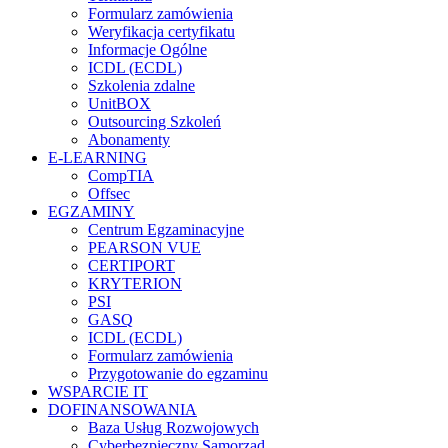
Formularz zamówienia
Weryfikacja certyfikatu
Informacje Ogólne
ICDL (ECDL)
Szkolenia zdalne
UnitBOX
Outsourcing Szkoleń
Abonamenty
E-LEARNING
CompTIA
Offsec
EGZAMINY
Centrum Egzaminacyjne
PEARSON VUE
CERTIPORT
KRYTERION
PSI
GASQ
ICDL (ECDL)
Formularz zamówienia
Przygotowanie do egzaminu
WSPARCIE IT
DOFINANSOWANIA
Baza Usług Rozwojowych
Cyberbezpieczny Samorząd