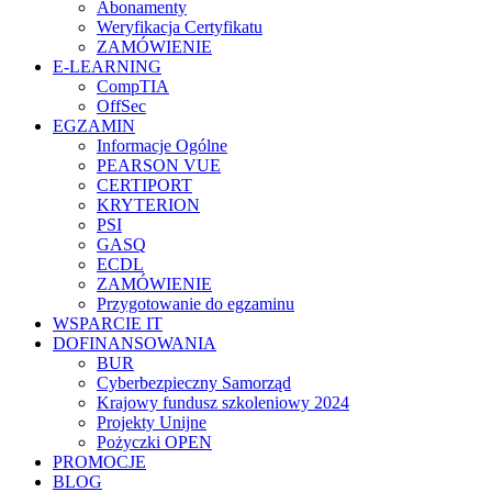
Abonamenty
Weryfikacja Certyfikatu
ZAMÓWIENIE
E-LEARNING
CompTIA
OffSec
EGZAMIN
Informacje Ogólne
PEARSON VUE
CERTIPORT
KRYTERION
PSI
GASQ
ECDL
ZAMÓWIENIE
Przygotowanie do egzaminu
WSPARCIE IT
DOFINANSOWANIA
BUR
Cyberbezpieczny Samorząd
Krajowy fundusz szkoleniowy 2024
Projekty Unijne
Pożyczki OPEN
PROMOCJE
BLOG