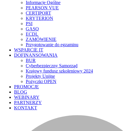
Informacje Ogólne
PEARSON VUE
CERTIPORT
KRYTERION
PSI
GASQ
ECDL
ZAMÓWIENIE
Przygotowanie do egzaminu
WSPARCIE IT
DOFINANSOWANIA
BUR
Cyberbezpieczny Samorząd
Krajowy fundusz szkoleniowy 2024
Projekty Unijne
Pożyczki OPEN
PROMOCJE
BLOG
WEBINARY
PARTNERZY
KONTAKT