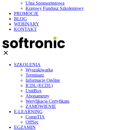
Ulga Sponsoringowa
Krajowy Fundusz Szkoleniowy
PROMOCJE
BLOG
WEBINARY
KONTAKT
clear
SZKOLENIA
Wyszukiwarka
Terminarz
Informacje Ogólne
ICDL (ECDL)
UnitBox
Abonamenty
Weryfikacja Certyfikatu
ZAMÓWIENIE
E-LEARNING
CompTIA
OffSec
EGZAMIN