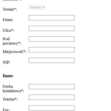
Termin
*
:
Firma
:
Ulica
*
:
Kod
pocztowy
*
:
Miejscowość
*
:
NIP
:
Inne:
Osoba
kontaktowa
*
:
Telefon
*
:
Fax
: