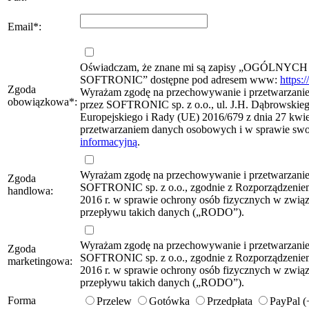
Email
*
:
Oświadczam, że znane mi są zapisy „OG
SOFTRONIC” dostępne pod adresem www:
https:
Zgoda
Wyrażam zgodę na przechowywanie i przetwarzanie 
obowiązkowa
*
:
przez SOFTRONIC sp. z o.o., ul. J.H. Dąbrowskie
Europejskiego i Rady (UE) 2016/679 z dnia 27 kwie
przetwarzaniem danych osobowych i w sprawie sw
informacyjną
.
Wyrażam zgodę na przechowywanie i przetwarzani
Zgoda
SOFTRONIC sp. z o.o., zgodnie z Rozporządzeniem
handlowa:
2016 r. w sprawie ochrony osób fizycznych w zwi
przepływu takich danych („RODO”).
Wyrażam zgodę na przechowywanie i przetwarzani
Zgoda
SOFTRONIC sp. z o.o., zgodnie z Rozporządzeniem
marketingowa:
2016 r. w sprawie ochrony osób fizycznych w zwi
przepływu takich danych („RODO”).
Forma
Przelew
Gotówka
Przedpłata
PayPal 