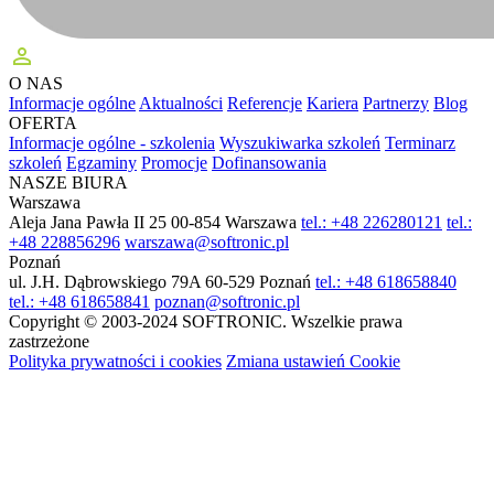
perm_identity
O NAS
Informacje ogólne
Aktualności
Referencje
Kariera
Partnerzy
Blog
OFERTA
Informacje ogólne - szkolenia
Wyszukiwarka szkoleń
Terminarz
szkoleń
Egzaminy
Promocje
Dofinansowania
NASZE BIURA
Warszawa
Aleja Jana Pawła II 25
00-854 Warszawa
tel.: +48 226280121
tel.:
+48 228856296
warszawa@softronic.pl
Poznań
ul. J.H. Dąbrowskiego 79A
60-529 Poznań
tel.: +48 618658840
tel.: +48 618658841
poznan@softronic.pl
Copyright © 2003-2024 SOFTRONIC. Wszelkie prawa
zastrzeżone
Polityka prywatności i cookies
Zmiana ustawień Cookie