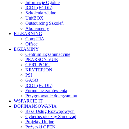
Informacje Ogólne
ICDL (ECDL)
Szkolenia zdalne
UnitBOX
Outsourcing Szkoleń
Abonamenty
E-LEARNING
CompTIA
Offsec
EGZAMINY
Centrum Egzaminacyjne
PEARSON VUE
CERTIPORT
KRYTERION
PSI
GASQ
ICDL (ECDL)
Formularz zamówienia
Przygotowanie do egzaminu
WSPARCIE IT
DOFINANSOWANIA
Baza Usług Rozwojowych
Cyberbezpieczny Samorząd
Projekty Unijne
Pożyczki OPEN