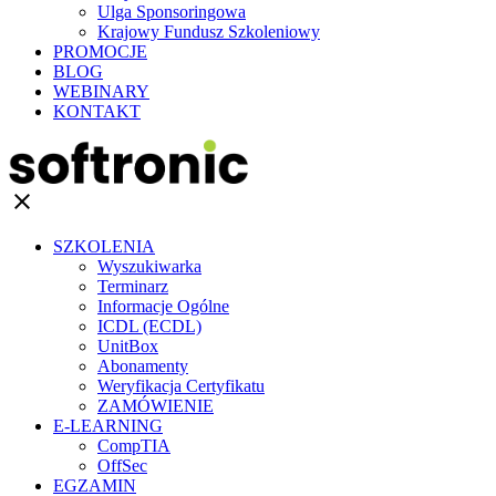
Ulga Sponsoringowa
Krajowy Fundusz Szkoleniowy
PROMOCJE
BLOG
WEBINARY
KONTAKT
clear
SZKOLENIA
Wyszukiwarka
Terminarz
Informacje Ogólne
ICDL (ECDL)
UnitBox
Abonamenty
Weryfikacja Certyfikatu
ZAMÓWIENIE
E-LEARNING
CompTIA
OffSec
EGZAMIN