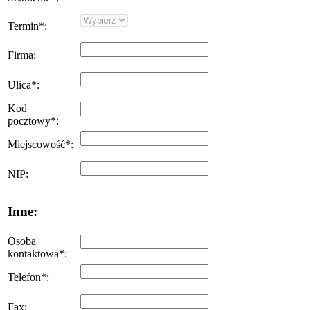
Termin
*
:
Firma
:
Ulica
*
:
Kod
pocztowy
*
:
Miejscowość
*
:
NIP
:
Inne:
Osoba
kontaktowa
*
:
Telefon
*
:
Fax
: