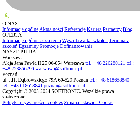
perm_identity
O NAS
Informacje ogólne
Aktualności
Referencje
Kariera
Partnerzy
Blog
OFERTA
Informacje ogólne - szkolenia
Wyszukiwarka szkoleń
Terminarz
szkoleń
Egzaminy
Promocje
Dofinansowania
NASZE BIURA
Warszawa
Aleja Jana Pawła II 25
00-854 Warszawa
tel.: +48 226280121
tel.:
+48 228856296
warszawa@softronic.pl
Poznań
ul. J.H. Dąbrowskiego 79A
60-529 Poznań
tel.: +48 618658840
tel.: +48 618658841
poznan@softronic.pl
Copyright © 2003-2024 SOFTRONIC. Wszelkie prawa
zastrzeżone
Polityka prywatności i cookies
Zmiana ustawień Cookie