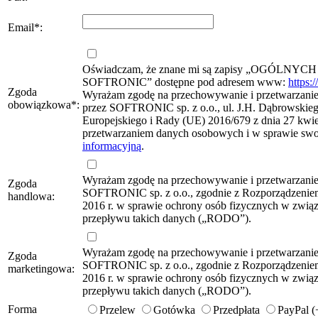
Email
*
:
Oświadczam, że znane mi są zapisy „OG
SOFTRONIC” dostępne pod adresem www:
https:
Zgoda
Wyrażam zgodę na przechowywanie i przetwarzanie 
obowiązkowa
*
:
przez SOFTRONIC sp. z o.o., ul. J.H. Dąbrowskie
Europejskiego i Rady (UE) 2016/679 z dnia 27 kwie
przetwarzaniem danych osobowych i w sprawie sw
informacyjną
.
Wyrażam zgodę na przechowywanie i przetwarzani
Zgoda
SOFTRONIC sp. z o.o., zgodnie z Rozporządzeniem
handlowa:
2016 r. w sprawie ochrony osób fizycznych w zwi
przepływu takich danych („RODO”).
Wyrażam zgodę na przechowywanie i przetwarzani
Zgoda
SOFTRONIC sp. z o.o., zgodnie z Rozporządzeniem
marketingowa:
2016 r. w sprawie ochrony osób fizycznych w zwi
przepływu takich danych („RODO”).
Forma
Przelew
Gotówka
Przedpłata
PayPal 