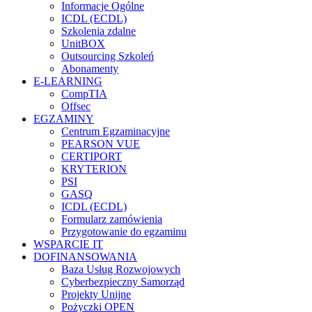
Informacje Ogólne
ICDL (ECDL)
Szkolenia zdalne
UnitBOX
Outsourcing Szkoleń
Abonamenty
E-LEARNING
CompTIA
Offsec
EGZAMINY
Centrum Egzaminacyjne
PEARSON VUE
CERTIPORT
KRYTERION
PSI
GASQ
ICDL (ECDL)
Formularz zamówienia
Przygotowanie do egzaminu
WSPARCIE IT
DOFINANSOWANIA
Baza Usług Rozwojowych
Cyberbezpieczny Samorząd
Projekty Unijne
Pożyczki OPEN