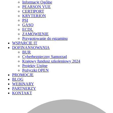
Informacje Ogólne
PEARSON VUE
CERTIPORT
KRYTERION
PSI
GASQ
ECDL
ZAMÓWIENIE
Przygotowanie do egzaminu
WSPARCIE IT
DOFINANSOWANIA
BUR
Cyberbezpieczny Samorząd
Krajowy fundusz szkoleniowy 2024
Projekty Unijne
Pożyczki OPEN
PROMOCJE
BLOG
WEBINARY
PARTNERZY
KONTAKT