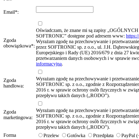
Email
*
:
Oświadczam, że znane mi są zapisy „OG
SOFTRONIC” dostępne pod adresem www:
https:
Zgoda
Wyrażam zgodę na przechowywanie i przetwarzanie 
obowiązkowa
*
:
przez SOFTRONIC sp. z o.o., ul. J.H. Dąbrowskie
Europejskiego i Rady (UE) 2016/679 z dnia 27 kwie
przetwarzaniem danych osobowych i w sprawie sw
informacyjną
.
Wyrażam zgodę na przechowywanie i przetwarzani
Zgoda
SOFTRONIC sp. z o.o., zgodnie z Rozporządzeniem
handlowa:
2016 r. w sprawie ochrony osób fizycznych w zwi
przepływu takich danych („RODO”).
Wyrażam zgodę na przechowywanie i przetwarzani
Zgoda
SOFTRONIC sp. z o.o., zgodnie z Rozporządzeniem
marketingowa:
2016 r. w sprawie ochrony osób fizycznych w zwi
przepływu takich danych („RODO”).
Forma
Przelew
Gotówka
Przedpłata
PayPal 