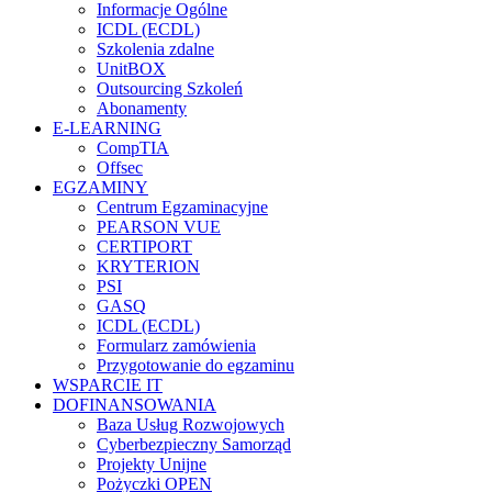
Informacje Ogólne
ICDL (ECDL)
Szkolenia zdalne
UnitBOX
Outsourcing Szkoleń
Abonamenty
E-LEARNING
CompTIA
Offsec
EGZAMINY
Centrum Egzaminacyjne
PEARSON VUE
CERTIPORT
KRYTERION
PSI
GASQ
ICDL (ECDL)
Formularz zamówienia
Przygotowanie do egzaminu
WSPARCIE IT
DOFINANSOWANIA
Baza Usług Rozwojowych
Cyberbezpieczny Samorząd
Projekty Unijne
Pożyczki OPEN