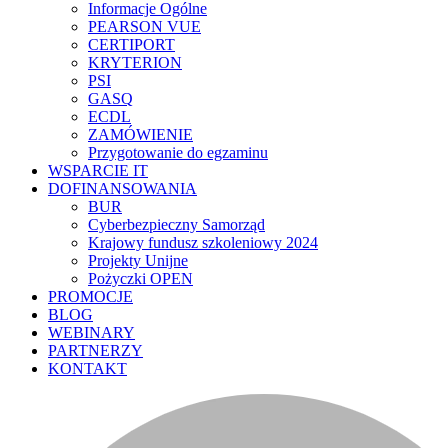
Informacje Ogólne
PEARSON VUE
CERTIPORT
KRYTERION
PSI
GASQ
ECDL
ZAMÓWIENIE
Przygotowanie do egzaminu
WSPARCIE IT
DOFINANSOWANIA
BUR
Cyberbezpieczny Samorząd
Krajowy fundusz szkoleniowy 2024
Projekty Unijne
Pożyczki OPEN
PROMOCJE
BLOG
WEBINARY
PARTNERZY
KONTAKT