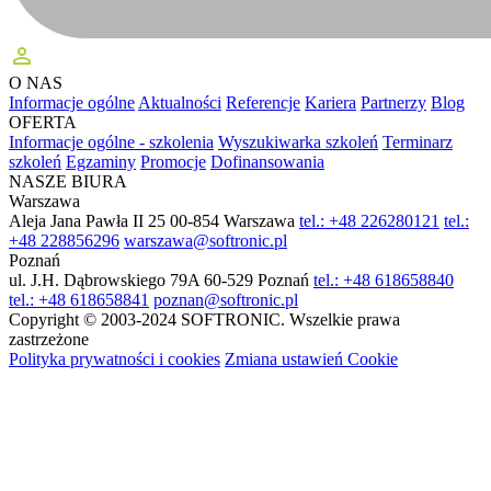
perm_identity
O NAS
Informacje ogólne
Aktualności
Referencje
Kariera
Partnerzy
Blog
OFERTA
Informacje ogólne - szkolenia
Wyszukiwarka szkoleń
Terminarz
szkoleń
Egzaminy
Promocje
Dofinansowania
NASZE BIURA
Warszawa
Aleja Jana Pawła II 25
00-854 Warszawa
tel.: +48 226280121
tel.:
+48 228856296
warszawa@softronic.pl
Poznań
ul. J.H. Dąbrowskiego 79A
60-529 Poznań
tel.: +48 618658840
tel.: +48 618658841
poznan@softronic.pl
Copyright © 2003-2024 SOFTRONIC. Wszelkie prawa
zastrzeżone
Polityka prywatności i cookies
Zmiana ustawień Cookie