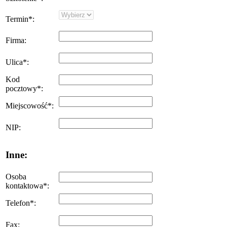
Termin
*
:
Firma
:
Ulica
*
:
Kod
pocztowy
*
:
Miejscowość
*
:
NIP
:
Inne:
Osoba
kontaktowa
*
:
Telefon
*
:
Fax
: