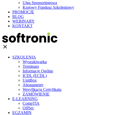
Ulga Sponsoringowa
Krajowy Fundusz Szkoleniowy
PROMOCJE
BLOG
WEBINARY
KONTAKT
clear
SZKOLENIA
Wyszukiwarka
Terminarz
Informacje Ogólne
ICDL (ECDL)
UnitBox
Abonamenty
Weryfikacja Certyfikatu
ZAMÓWIENIE
E-LEARNING
CompTIA
OffSec
EGZAMIN