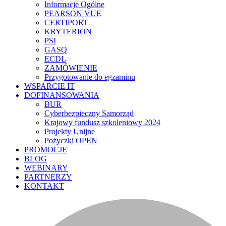
Informacje Ogólne
PEARSON VUE
CERTIPORT
KRYTERION
PSI
GASQ
ECDL
ZAMÓWIENIE
Przygotowanie do egzaminu
WSPARCIE IT
DOFINANSOWANIA
BUR
Cyberbezpieczny Samorząd
Krajowy fundusz szkoleniowy 2024
Projekty Unijne
Pożyczki OPEN
PROMOCJE
BLOG
WEBINARY
PARTNERZY
KONTAKT