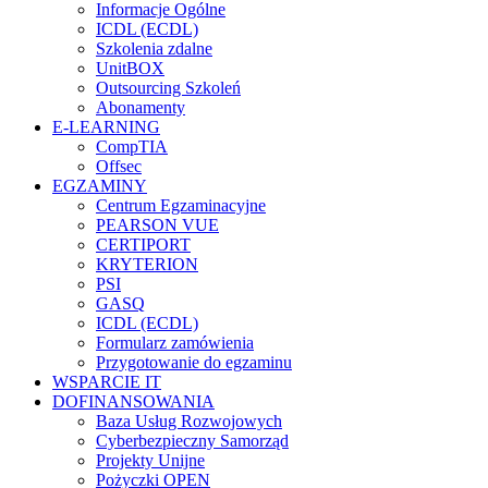
Informacje Ogólne
ICDL (ECDL)
Szkolenia zdalne
UnitBOX
Outsourcing Szkoleń
Abonamenty
E-LEARNING
CompTIA
Offsec
EGZAMINY
Centrum Egzaminacyjne
PEARSON VUE
CERTIPORT
KRYTERION
PSI
GASQ
ICDL (ECDL)
Formularz zamówienia
Przygotowanie do egzaminu
WSPARCIE IT
DOFINANSOWANIA
Baza Usług Rozwojowych
Cyberbezpieczny Samorząd
Projekty Unijne
Pożyczki OPEN