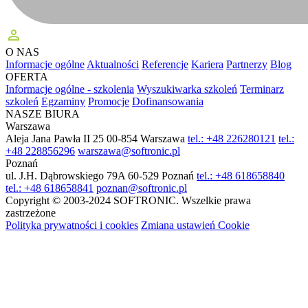
perm_identity
O NAS
Informacje ogólne
Aktualności
Referencje
Kariera
Partnerzy
Blog
OFERTA
Informacje ogólne - szkolenia
Wyszukiwarka szkoleń
Terminarz
szkoleń
Egzaminy
Promocje
Dofinansowania
NASZE BIURA
Warszawa
Aleja Jana Pawła II 25
00-854 Warszawa
tel.: +48 226280121
tel.:
+48 228856296
warszawa@softronic.pl
Poznań
ul. J.H. Dąbrowskiego 79A
60-529 Poznań
tel.: +48 618658840
tel.: +48 618658841
poznan@softronic.pl
Copyright © 2003-2024 SOFTRONIC. Wszelkie prawa
zastrzeżone
Polityka prywatności i cookies
Zmiana ustawień Cookie