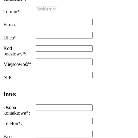
Termin
*
:
Firma
:
Ulica
*
:
Kod
pocztowy
*
:
Miejscowość
*
:
NIP
:
Inne:
Osoba
kontaktowa
*
:
Telefon
*
:
Fax
: