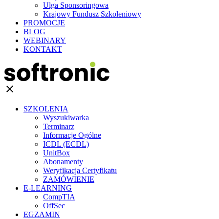
Ulga Sponsoringowa
Krajowy Fundusz Szkoleniowy
PROMOCJE
BLOG
WEBINARY
KONTAKT
clear
SZKOLENIA
Wyszukiwarka
Terminarz
Informacje Ogólne
ICDL (ECDL)
UnitBox
Abonamenty
Weryfikacja Certyfikatu
ZAMÓWIENIE
E-LEARNING
CompTIA
OffSec
EGZAMIN