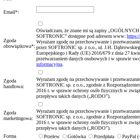
Email
*
:
Oświadczam, że znane mi są zapisy „OG
SOFTRONIC” dostępne pod adresem www:
https:
Zgoda
Wyrażam zgodę na przechowywanie i przetwarzanie 
obowiązkowa
*
:
przez SOFTRONIC sp. z o.o., ul. J.H. Dąbrowskie
Europejskiego i Rady (UE) 2016/679 z dnia 27 kwie
przetwarzaniem danych osobowych i w sprawie sw
informacyjną
.
Wyrażam zgodę na przechowywanie i przetwarzani
Zgoda
SOFTRONIC sp. z o.o., zgodnie z Rozporządzeniem
handlowa:
2016 r. w sprawie ochrony osób fizycznych w zwi
przepływu takich danych („RODO”).
Wyrażam zgodę na przechowywanie i przetwarzani
Zgoda
SOFTRONIC sp. z o.o., zgodnie z Rozporządzeniem
marketingowa:
2016 r. w sprawie ochrony osób fizycznych w zwi
przepływu takich danych („RODO”).
Forma
Przelew
Gotówka
Przedpłata
PayPal 