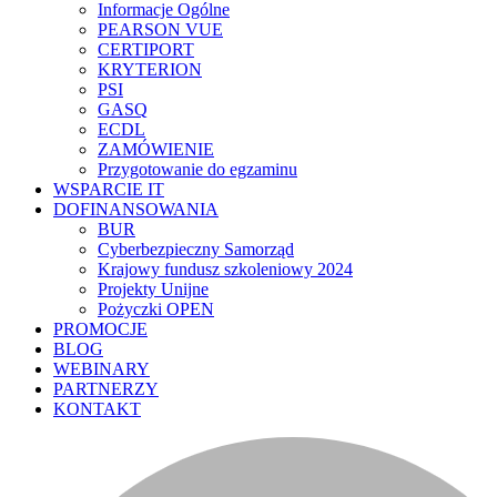
Informacje Ogólne
PEARSON VUE
CERTIPORT
KRYTERION
PSI
GASQ
ECDL
ZAMÓWIENIE
Przygotowanie do egzaminu
WSPARCIE IT
DOFINANSOWANIA
BUR
Cyberbezpieczny Samorząd
Krajowy fundusz szkoleniowy 2024
Projekty Unijne
Pożyczki OPEN
PROMOCJE
BLOG
WEBINARY
PARTNERZY
KONTAKT