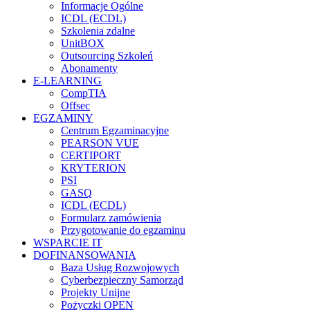
Informacje Ogólne
ICDL (ECDL)
Szkolenia zdalne
UnitBOX
Outsourcing Szkoleń
Abonamenty
E-LEARNING
CompTIA
Offsec
EGZAMINY
Centrum Egzaminacyjne
PEARSON VUE
CERTIPORT
KRYTERION
PSI
GASQ
ICDL (ECDL)
Formularz zamówienia
Przygotowanie do egzaminu
WSPARCIE IT
DOFINANSOWANIA
Baza Usług Rozwojowych
Cyberbezpieczny Samorząd
Projekty Unijne
Pożyczki OPEN