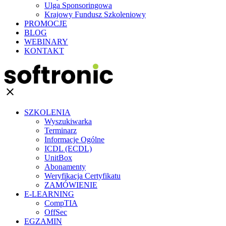
Ulga Sponsoringowa
Krajowy Fundusz Szkoleniowy
PROMOCJE
BLOG
WEBINARY
KONTAKT
clear
SZKOLENIA
Wyszukiwarka
Terminarz
Informacje Ogólne
ICDL (ECDL)
UnitBox
Abonamenty
Weryfikacja Certyfikatu
ZAMÓWIENIE
E-LEARNING
CompTIA
OffSec
EGZAMIN