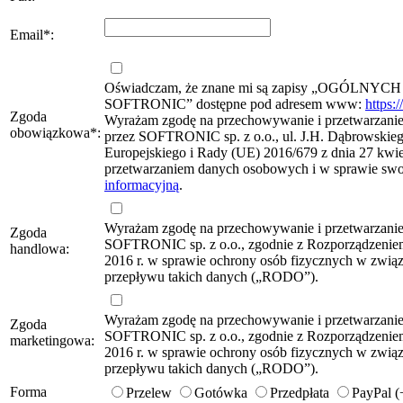
Email
*
:
Oświadczam, że znane mi są zapisy „OG
SOFTRONIC” dostępne pod adresem www:
https:
Zgoda
Wyrażam zgodę na przechowywanie i przetwarzanie 
obowiązkowa
*
:
przez SOFTRONIC sp. z o.o., ul. J.H. Dąbrowskie
Europejskiego i Rady (UE) 2016/679 z dnia 27 kwie
przetwarzaniem danych osobowych i w sprawie sw
informacyjną
.
Wyrażam zgodę na przechowywanie i przetwarzani
Zgoda
SOFTRONIC sp. z o.o., zgodnie z Rozporządzeniem
handlowa:
2016 r. w sprawie ochrony osób fizycznych w zwi
przepływu takich danych („RODO”).
Wyrażam zgodę na przechowywanie i przetwarzani
Zgoda
SOFTRONIC sp. z o.o., zgodnie z Rozporządzeniem
marketingowa:
2016 r. w sprawie ochrony osób fizycznych w zwi
przepływu takich danych („RODO”).
Forma
Przelew
Gotówka
Przedpłata
PayPal 