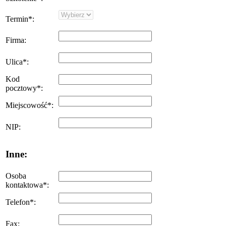
Termin
*
:
Firma
:
Ulica
*
:
Kod
pocztowy
*
:
Miejscowość
*
:
NIP
:
Inne:
Osoba
kontaktowa
*
:
Telefon
*
:
Fax
: