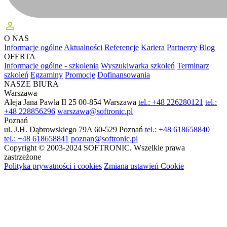
perm_identity
O NAS
Informacje ogólne
Aktualności
Referencje
Kariera
Partnerzy
Blog
OFERTA
Informacje ogólne - szkolenia
Wyszukiwarka szkoleń
Terminarz
szkoleń
Egzaminy
Promocje
Dofinansowania
NASZE BIURA
Warszawa
Aleja Jana Pawła II 25
00-854 Warszawa
tel.: +48 226280121
tel.:
+48 228856296
warszawa@softronic.pl
Poznań
ul. J.H. Dąbrowskiego 79A
60-529 Poznań
tel.: +48 618658840
tel.: +48 618658841
poznan@softronic.pl
Copyright © 2003-2024 SOFTRONIC. Wszelkie prawa
zastrzeżone
Polityka prywatności i cookies
Zmiana ustawień Cookie