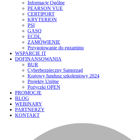
Informacje Ogólne
PEARSON VUE
CERTIPORT
KRYTERION
PSI
GASQ
ECDL
ZAMÓWIENIE
Przygotowanie do egzaminu
WSPARCIE IT
DOFINANSOWANIA
BUR
Cyberbezpieczny Samorząd
Krajowy fundusz szkoleniowy 2024
Projekty Unijne
Pożyczki OPEN
PROMOCJE
BLOG
WEBINARY
PARTNERZY
KONTAKT