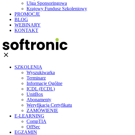
Ulga Sponsoringowa
Krajowy Fundusz Szkoleniowy
PROMOCJE
BLOG
WEBINARY
KONTAKT
clear
SZKOLENIA
Wyszukiwarka
Terminarz
Informacje Ogólne
ICDL (ECDL)
UnitBox
Abonamenty
Weryfikacja Certyfikatu
ZAMÓWIENIE
E-LEARNING
CompTIA
OffSec
EGZAMIN