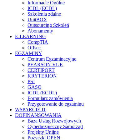
Informacje Ogólne
ICDL (ECDL)
Szkolenia zdalne
UnitBOX
Outsourcing Szkoleń
Abonamenty
E-LEARNING
CompTIA
Offsec
EGZAMINY
Centrum Egzaminacyjne
PEARSON VUE
CERTIPORT
KRYTERION
PSI
GASQ
ICDL (ECDL)
Formularz zamówienia
Przygotowanie do egzaminu
WSPARCIE IT
DOFINANSOWANIA
Baza Usług Rozwojowych
Cyberbezpieczny Samorząd
Projekty Unijne
Pożyczki OPEN