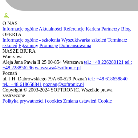
perm_identity
O NAS
Informacje ogólne
Aktualności
Referencje
Kariera
Partnerzy
Blog
OFERTA
Informacje ogólne - szkolenia
Wyszukiwarka szkoleń
Terminarz
szkoleń
Egzaminy
Promocje
Dofinansowania
NASZE BIURA
Warszawa
Aleja Jana Pawła II 25
00-854 Warszawa
tel.: +48 226280121
tel.:
+48 228856296
warszawa@softronic.pl
Poznań
ul. J.H. Dąbrowskiego 79A
60-529 Poznań
tel.: +48 618658840
tel.: +48 618658841
poznan@softronic.pl
Copyright © 2003-2024 SOFTRONIC. Wszelkie prawa
zastrzeżone
Polityka prywatności i cookies
Zmiana ustawień Cookie