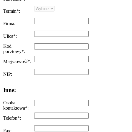
Termin
*
:
Firma
:
Ulica
*
:
Kod
pocztowy
*
:
Miejscowość
*
:
NIP
:
Inne:
Osoba
kontaktowa
*
:
Telefon
*
:
Fax
: