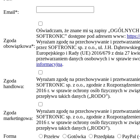
Email
*
:
Oświadczam, że znane mi są zapisy „OG
SOFTRONIC” dostępne pod adresem www:
https:
Zgoda
Wyrażam zgodę na przechowywanie i przetwarzanie 
obowiązkowa
*
:
przez SOFTRONIC sp. z o.o., ul. J.H. Dąbrowskie
Europejskiego i Rady (UE) 2016/679 z dnia 27 kwie
przetwarzaniem danych osobowych i w sprawie sw
informacyjną
.
Wyrażam zgodę na przechowywanie i przetwarzani
Zgoda
SOFTRONIC sp. z o.o., zgodnie z Rozporządzeniem
handlowa:
2016 r. w sprawie ochrony osób fizycznych w zwi
przepływu takich danych („RODO”).
Wyrażam zgodę na przechowywanie i przetwarzani
Zgoda
SOFTRONIC sp. z o.o., zgodnie z Rozporządzeniem
marketingowa:
2016 r. w sprawie ochrony osób fizycznych w zwi
przepływu takich danych („RODO”).
Forma
Przelew
Gotówka
Przedpłata
PayPal 